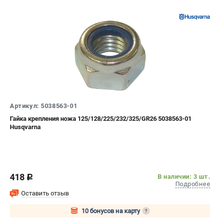
Информация размещённая на сайте не является публичной
офертой.
8 (812) 318-40-26
8 (800) 550-70-46
Режим работы колл-центра:
пн-пт - с 9:00 до 18:00
сб - с 10:00 до 16:00
вс - выходной
ЗАКАЗ ЗАПЧАСТЕЙ
+7 (8112) 59-10-67
zakaz@hustorg.ru
Артикул: 5038563-01
Гайка крепления ножа 125/128/225/232/325/GR26 5038563-01
Husqvarna
418
В наличии: 3 шт.
c
Подробнее
Оставить отзыв
10 бонусов на карту
?