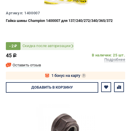
СРАВНЕНИЕ
(
0
)
Артикул: 1400007
Гайка шины Champion 1400007 для 137/240/272/340/365/372
ИЗБРАННОЕ
(
0
)
МАГАЗИНЫ
Скидка после авторизации
- 2 ₽
СЕРВИС
45
В наличии: 25 шт.
c
Подробнее
ПОДДЕРЖКА
Оставить отзыв
Сервисный центр
1 бонус на карту
?
Гарантия Husqvarna
Авторизуйтесь
ДОБАВИТЬ
В КОРЗИНУ
Нашли дешевле?
Политика обработки персональных данных
ИНФОРМАЦИЯ
О компании
О бренде