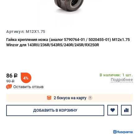
Новости
Юридическим лицам
Контакты
Пользовательское соглашение
Артикул: M12X1.75
Способы оплаты
Гайка крепления ножа (аналог 5790764-01 / 5020455-01) М12х1.75
Winzor для 143RII/236R/543RS/240R/245R/RX250R
САДОВАЯ ТЕХНИКА
Бензопилы
Газонокосилки
86
В наличии: 1 шт.
c
Триммеры и кусторезы
4%
Подробнее
90
c
Газонокосилки-роботы
Оставить отзыв
Тракторы
2 бонуса на карту
?
Райдеры
Авторизуйтесь
Снегоуборщики
ДОБАВИТЬ
В КОРЗИНУ
СТРОИТЕЛЬНАЯ ТЕХНИКА
Ручные резчики