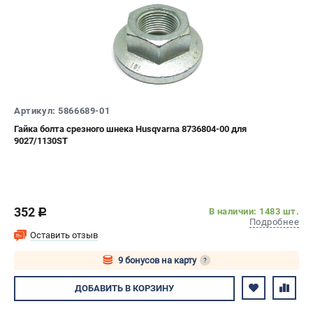
Алмазные диски
Бурильные установки
Бензогенераторы
Виброплиты
Промышленные пылесосы
Швонарезчики
Артикул: 5866689-01
Гайка болта срезного шнека Husqvarna 8736804-00 для
ПОЛЕЗНАЯ ИНФОРМАЦИЯ
9027/1130ST
Таблица ножей для газонокосилок Husqvarna
5 часто задаваемых вопросов при покупке бензопилы
Как подготовить топливную смесь?
Полезные статьи
352
В наличии: 1483 шт.
c
Подробнее
Справочник по тримерным головкам и ножам
Оставить отзыв
Глоссарий терминов
9 бонусов на карту
?
Авторизуйтесь
ДОБАВИТЬ
В КОРЗИНУ
ТЕЛЕФОН (САНКТ-ПЕТЕРБУРГ)
+7 (812) 748-27-58