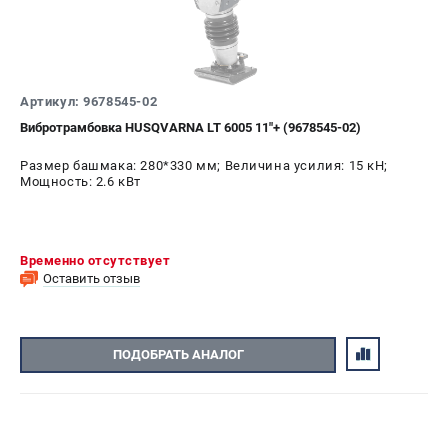
Новости
Юридическим лицам
Контакты
Пользовательское соглашение
Артикул: 9678545-02
Способы оплаты
Вибротрамбовка HUSQVARNA LT 6005 11"+ (9678545-02)
Размер башмака: 280*330 мм; Величина усилия: 15 кН;
САДОВАЯ ТЕХНИКА
Мощность: 2.6 кВт
Бензопилы
Газонокосилки
Триммеры и кусторезы
Временно отсутствует
Газонокосилки-роботы
Оставить отзыв
Тракторы
Райдеры
Снегоуборщики
ПОДОБРАТЬ АНАЛОГ
СТРОИТЕЛЬНАЯ ТЕХНИКА
Ручные резчики