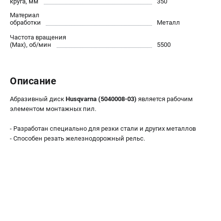
круга, мм
350
Новости
Материал
Юридическим лицам
обработки
Металл
Контакты
Частота вращения
(Max), об/мин
5500
Пользовательское соглашение
Способы оплаты
Описание
САДОВАЯ ТЕХНИКА
Абразивный диск
Husqvarna (5040008-03)
является рабочим
Бензопилы
элементом монтажных пил.
Газонокосилки
Триммеры и кусторезы
- Разработан специально для резки стали и других металлов
Газонокосилки-роботы
- Способен резать железнодорожный рельс.
Тракторы
Райдеры
Снегоуборщики
СТРОИТЕЛЬНАЯ ТЕХНИКА
Ручные резчики