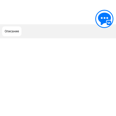
Описание
ПОДДЕРЖКА
Сервисный центр
Гарантия Husqvarna
Нашли дешевле?
Политика обработки персональных данных
ИНФОРМАЦИЯ