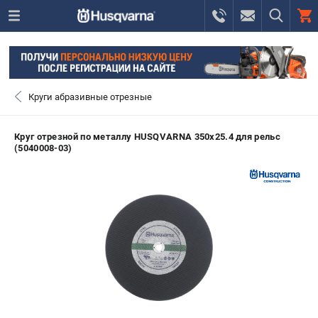
0 
₽
САНКТ-ПЕТЕРБУРГ
Круги абразивные отрезные
+7 (812) 748-27-58
- ЗАКАЗ ИЗДЕЛИЙ
Круг отрезной по металлу HUSQVARNA 350x25.4 для рельс
(5040008-03)
+7 (8112) 59-10-67
- ЗАКАЗ ЗАПЧАСТЕЙ
ЗАКАЗАТЬ ЗАПЧАСТЬ
ВХОД ИЛИ РЕГИСТРАЦИЯ
КАТАЛОГ
АКЦИИ