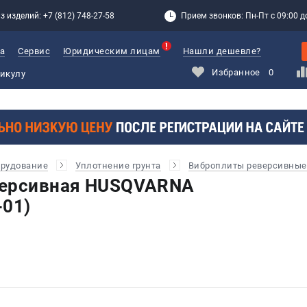
з изделий: +7 (812) 748-27-58
Прием звонков: Пн-Пт с 09:00 до
а
Сервис
Юридическим лицам
Нашли дешевле?
Избранное
0
орудование
Уплотнение грунта
Виброплиты реверсивные
версивная HUSQVARNA
-01)