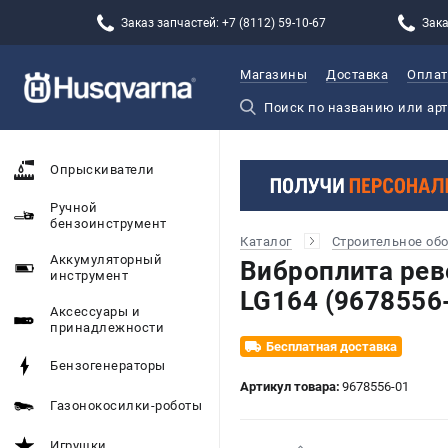
Заказ запчастей: +7 (8112) 59-10-67
Зака
Магазины
Доставка
Оплат
Опрыскиватели
Ручной
бензоинструмент
Каталог
Строительное об
Аккумуляторный
Виброплита ре
инструмент
LG164 (9678556
Аксессуары и
принадлежности
Бесплатная доставка
Бензогенераторы
Артикул товара:
9678556-01
Газонокосилки-роботы
Игрушки