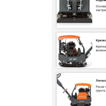
Надеж
Основа
застре
Крепко
Крепка
возмож
Легко
Рычаг 
грунта