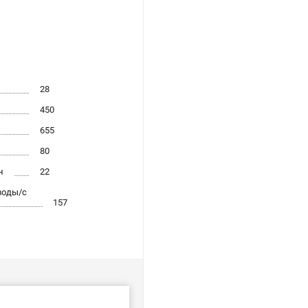
28
450
655
80
н
22
воды/с
157