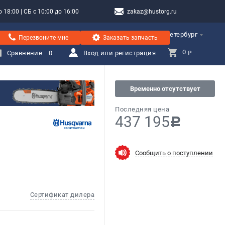
 18:00 | СБ с 10:00 до 16:00
zakaz@hustorg.ru
Санкт-Петербург
Перезвоните мне
Заказать запчасть
0 
Сравнение
0
Вход или регистрация
₽
Временно отсутствует
Последняя цена
437 195
c
Сообщить о поступлении
Сертификат дилера