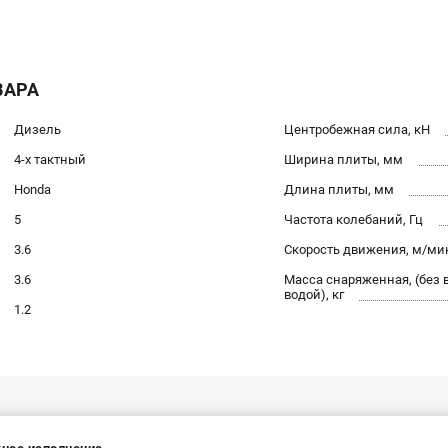
ВАРА
Дизель
Центробежная сила, кН
4-х тактный
Ширина плиты, мм
Honda
Длина плиты, мм
5
Частота колебаний, Гц
3.6
Скорость движения, м/ми
3.6
Масса снаряженная, (без 
водой), кг
1.2