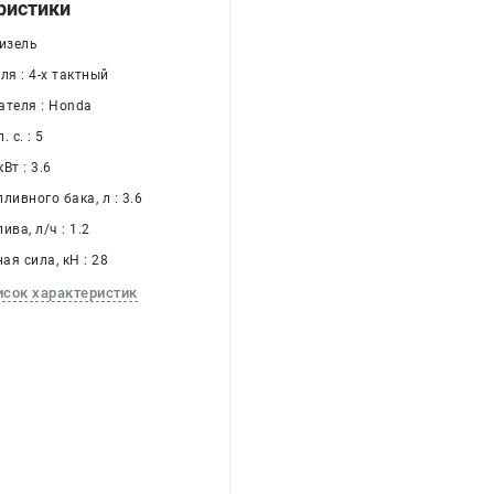
ристики
Дизель
ля : 4-х тактный
ателя : Honda
 с. : 5
Вт : 3.6
ливного бака, л : 3.6
ива, л/ч : 1.2
я сила, кН : 28
исок характеристик