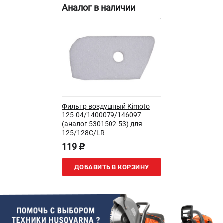
Аналог в наличии
Новости
Юридическим лицам
Контакты
Пользовательское соглашение
Способы оплаты
САДОВАЯ ТЕХНИКА
Бензопилы
Фильтр воздушный Kimoto
Газонокосилки
125-04/1400079/146097
(аналог 5301502-53) для
Триммеры и кусторезы
125/128C/LR
Газонокосилки-роботы
119
p
Тракторы
Райдеры
ДОБАВИТЬ В КОРЗИНУ
Снегоуборщики
СТРОИТЕЛЬНАЯ ТЕХНИКА
Ручные резчики