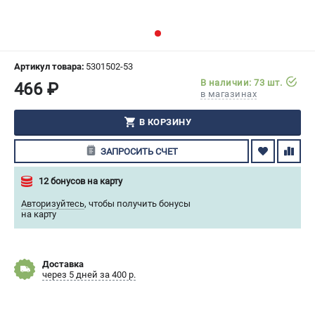
СРАВНЕНИЕ
(
0
)
ИЗБРАННОЕ
(
0
)
Артикул товара:
5301502-53
В наличии: 73 шт.
466 ₽
МАГАЗИНЫ
в магазинах
СЕРВИС
В КОРЗИНУ
ЗАПРОСИТЬ СЧЕТ
ПОДДЕРЖКА
Сервисный центр
12 бонусов на карту
Гарантия Husqvarna
Авторизуйтесь
,
чтобы получить бонусы
Нашли дешевле?
на карту
Политика обработки персональных данных
Доставка
ИНФОРМАЦИЯ
через 5 дней за 400 р.
О компании
О бренде