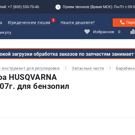
лий: +7 (800) 550-70-46
Прием звонков (Время МСК): Пн-Пт с 09:00
а
Юридическим лицам
Нашли дешевле?
Пере
Избранное
0
и инструмент для регулировки
Запасные части
Барабаны
ера HUSQVARNA
07г. для бензопил