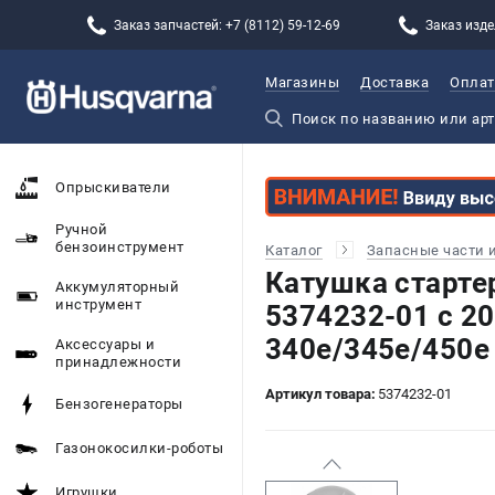
Заказ запчастей: +7 (8112) 59-12-69
Заказ изде
Магазины
Доставка
Оплат
Опрыскиватели
Ручной
бензоинструмент
Каталог
Запасные части 
Катушка старт
Аккумуляторный
инструмент
5374232-01 c 20
340е/345e/450e
Аксессуары и
принадлежности
Артикул товара:
5374232-01
Бензогенераторы
Газонокосилки-роботы
Игрушки