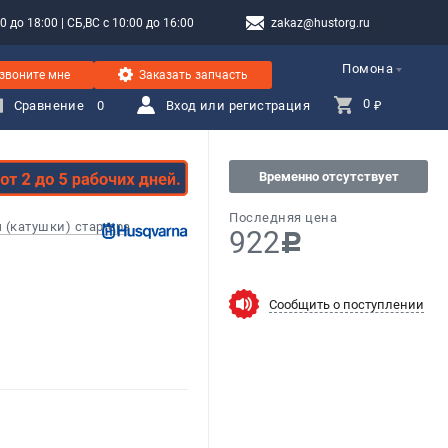
 до 18:00 | СБ,ВС с 10:00 до 16:00
zakaz@hustorg.ru
Помона
звоните мне
Заказать запчасть
0 
Сравнение
0
Вход или регистрация
₽
Временно отсутствует
Последняя цена
 (катушки) стартера
922
c
Сообщить о поступлении