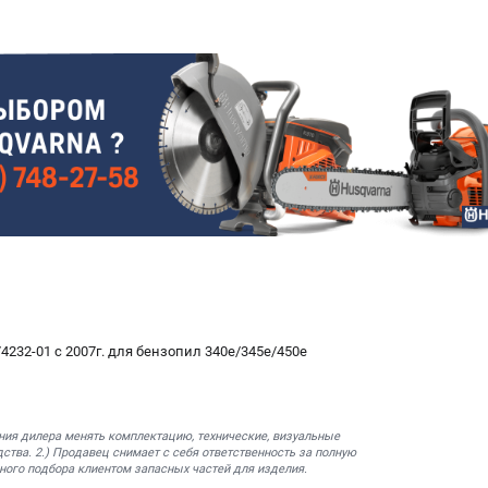
232-01 c 2007г. для бензопил 340е/345e/450e
ния дилера менять комплектацию, технические, визуальные
ства. 2.) Продавец снимает с себя ответственность за полную
ного подбора клиентом запасных частей для изделия.