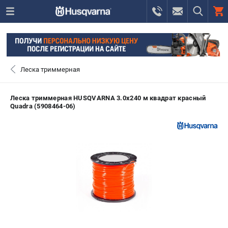
0 
₽
САНКТ-ПЕТЕРБУРГ
Леска триммерная
+7 (812) 748-27-58
- ЗАКАЗ ИЗДЕЛИЙ
Леска триммерная HUSQVARNA 3.0х240 м квадрат красный
Quadra (5908464-06)
+7 (8112) 59-10-67
- ЗАКАЗ ЗАПЧАСТЕЙ
ЗАКАЗАТЬ ЗАПЧАСТЬ
ВХОД ИЛИ РЕГИСТРАЦИЯ
КАТАЛОГ
АКЦИИ