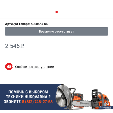
СРАВНЕНИЕ
(
0
)
ИЗБРАННОЕ
(
0
)
Артикул товара:
5908464-06
МАГАЗИНЫ
Временно отсутствует
СЕРВИС
2 546
c
ПОДДЕРЖКА
Сервисный центр
Сообщить о поступлении
Гарантия Husqvarna
Нашли дешевле?
Политика обработки персональных данных
ИНФОРМАЦИЯ
О компании
О бренде