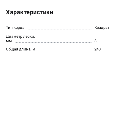
Новости
Характеристики
Юридическим лицам
Контакты
Пользовательское соглашение
Тип корда
Квадрат
Способы оплаты
Диаметр лески,
мм
3
Общая длина, м
240
САДОВАЯ ТЕХНИКА
Бензопилы
Газонокосилки
Триммеры и кусторезы
Газонокосилки-роботы
Тракторы
Райдеры
Снегоуборщики
СТРОИТЕЛЬНАЯ ТЕХНИКА
Ручные резчики