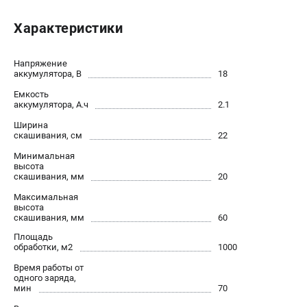
Новости
Характеристики
Юридическим лицам
Контакты
Пользовательское соглашение
Напряжение
аккумулятора, В
18
Способы оплаты
Емкость
аккумулятора, А.ч
2.1
САДОВАЯ ТЕХНИКА
Ширина
скашивания, см
22
Бензопилы
Газонокосилки
Минимальная
высота
Триммеры и кусторезы
скашивания, мм
20
Газонокосилки-роботы
Максимальная
Тракторы
высота
скашивания, мм
60
Райдеры
Площадь
Снегоуборщики
обработки, м2
1000
Время работы от
СТРОИТЕЛЬНАЯ ТЕХНИКА
одного заряда,
мин
70
Ручные резчики