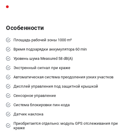
Информация размещённая на сайте не является публичной
офертой.
8 (812) 318-40-26
8 (800) 550-70-46
Режим работы колл-центра:
Особенности
пн-пт - с 9:00 до 18:00
сб - с 10:00 до 16:00
Площадь рабочей зоны 1000 m²
вс - выходной
ЗАКАЗ ЗАПЧАСТЕЙ
Время подзарядки аккумулятора 60 min
+7 (8112) 59-10-67
Уровень шума Measured 58 dB(A)
zakaz@hustorg.ru
Экстренный сигнал при краже
Автоматическая система преодоления узких участков
Дисплей управления под защитной крышкой
Сенсорное управление
Система блокировки пин-кода
Датчик наклона
Приобретается отдельно: модуль GPS отслеживания при
краже