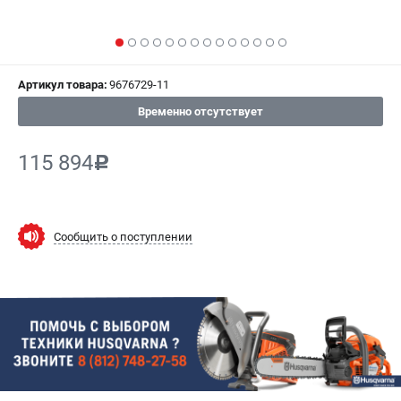
СРАВНЕНИЕ
(
0
)
ИЗБРАННОЕ
(
0
)
Артикул товара:
9676729-11
МАГАЗИНЫ
Временно отсутствует
СЕРВИС
115 894
c
ПОДДЕРЖКА
Сервисный центр
Сообщить о поступлении
Гарантия Husqvarna
Нашли дешевле?
Политика обработки персональных данных
ИНФОРМАЦИЯ
О компании
О бренде