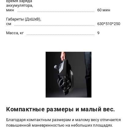
Время заряда
Алмазные диски
аккумулятора,
мин
60 мин
Бурильные установки
Габариты (ДхШхВ),
Бензогенераторы
см
630*510*250
Виброплиты
Масса, кг
9
Промышленные пылесосы
Швонарезчики
ПОЛЕЗНАЯ ИНФОРМАЦИЯ
Таблица ножей для газонокосилок Husqvarna
5 часто задаваемых вопросов при покупке бензопилы
Как подготовить топливную смесь?
Полезные статьи
Справочник по тримерным головкам и ножам
Глоссарий терминов
Компактные размеры и малый вес.
Благодаря компактным размерам и малому весу отличается
повышенной маневренностью на небольших площадях.
ТЕЛЕФОН (САНКТ-ПЕТЕРБУРГ)
+7 (812) 748-27-58