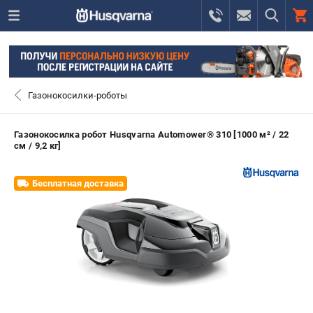
0 
₽
САНКТ-ПЕТЕРБУРГ
Газонокосилки-роботы
+7 (812) 748-27-58
- ЗАКАЗ ИЗДЕЛИЙ
Газонокосилка робот Husqvarna Automower® 310 [1000 м² / 22
см / 9,2 кг]
+7 (8112) 59-10-67
- ЗАКАЗ ЗАПЧАСТЕЙ
Бесплатная доставка
ЗАКАЗАТЬ ЗАПЧАСТЬ
ВХОД ИЛИ РЕГИСТРАЦИЯ
КАТАЛОГ
АКЦИИ