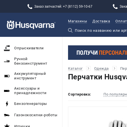
Заказ запчастей: +7 (8112) 59-10-67
Зака
Магазины
Доставка
Оплат
Опрыскиватели
Ручной
бензоинструмент
Каталог
Одежда
Пер
Аккумуляторный
Перчатки Husqv
инструмент
Аксессуары и
принадлежности
Сортировка:
По популяр
Бензогенераторы
Газонокосилки-роботы
Игрушки