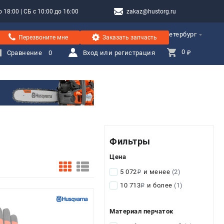
 18:00 | СБ с 10:00 до 16:00
zakaz@hustorg.ru
Санкт-Петербург
Перезвоните мне
Заказать запчасть
0 
Сравнение
0
Вход или регистрация
₽
Фильтры
Цена
5 072
и менее
(2)
i
10 713
и более
(1)
i
Материал перчаток