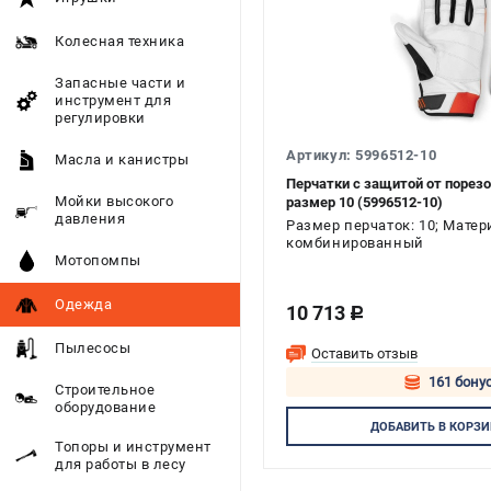
Колесная техника
Запасные части и
инструмент для
регулировки
Артикул: 5996512-10
Масла и канистры
Перчатки с защитой от порез
Мойки высокого
размер 10 (5996512-10)
давления
Размер перчаток: 10; Матер
комбинированный
Мотопомпы
Одежда
10 713
c
Пылесосы
Оставить отзыв
161 бонус
Строительное
оборудование
Авторизуй
ДОБАВИТЬ
В КОРЗИ
Топоры и инструмент
для работы в лесу