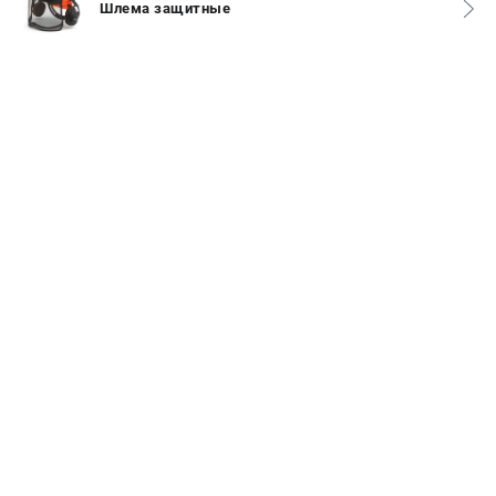
Шлема защитные
Информация размещённая на сайте не является публичной
офертой.
8 (812) 318-40-26
8 (800) 550-70-46
Режим работы колл-центра:
пн-пт - с 9:00 до 18:00
сб - с 10:00 до 16:00
вс - выходной
ЗАКАЗ ЗАПЧАСТЕЙ
+7 (8112) 59-10-67
zakaz@hustorg.ru