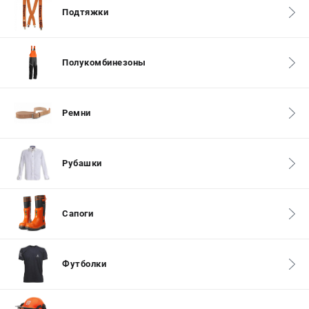
Алмазные диски
Подтяжки
Бурильные установки
Бензогенераторы
Виброплиты
Полукомбинезоны
Промышленные пылесосы
Швонарезчики
Ремни
ПОЛЕЗНАЯ ИНФОРМАЦИЯ
Таблица ножей для газонокосилок Husqvarna
Рубашки
5 часто задаваемых вопросов при покупке бензопилы
Как подготовить топливную смесь?
Полезные статьи
Сапоги
Справочник по тримерным головкам и ножам
Глоссарий терминов
Футболки
ТЕЛЕФОН (САНКТ-ПЕТЕРБУРГ)
+7 (812) 748-27-58