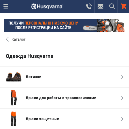
0 
₽
САНКТ-ПЕТЕРБУРГ
Каталог
+7 (812) 748-27-58
- ЗАКАЗ ИЗДЕЛИЙ
Одежда Husqvarna
+7 (8112) 59-10-67
- ЗАКАЗ ЗАПЧАСТЕЙ
Ботинки
ЗАКАЗАТЬ ЗАПЧАСТЬ
ВХОД ИЛИ РЕГИСТРАЦИЯ
Брюки для работы с травокосилками
КАТАЛОГ
Брюки защитные
АКЦИИ