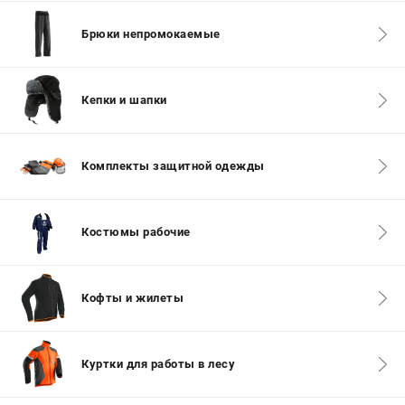
СРАВНЕНИЕ
(
0
)
Брюки непромокаемые
ИЗБРАННОЕ
(
0
)
Кепки и шапки
МАГАЗИНЫ
СЕРВИС
Комплекты защитной одежды
ПОДДЕРЖКА
Сервисный центр
Костюмы рабочие
Гарантия Husqvarna
Нашли дешевле?
Политика обработки персональных данных
Кофты и жилеты
ИНФОРМАЦИЯ
Куртки для работы в лесу
О компании
О бренде