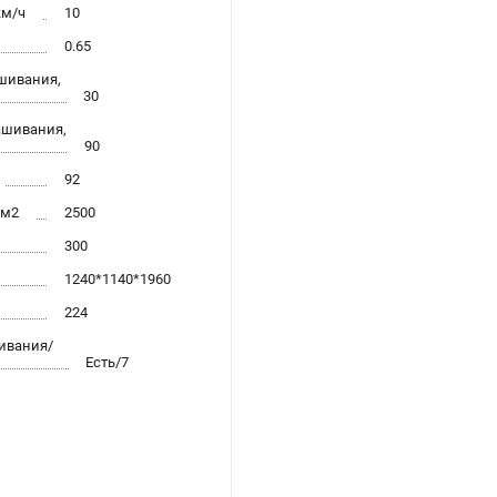
км/ч
10
0.65
шивания,
30
ашивания,
90
92
 м2
2500
300
1240*1140*1960
224
ивания/
Есть/7