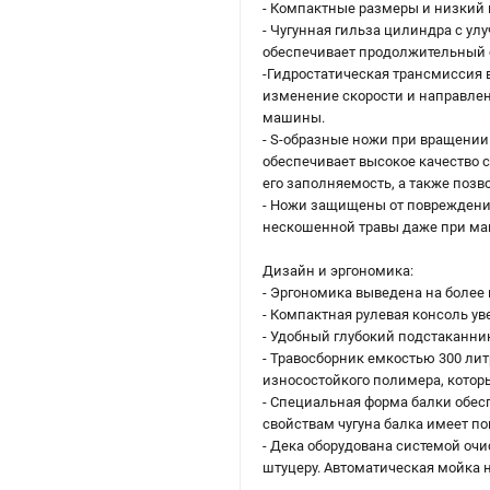
- Компактные размеры и низкий 
- Чугунная гильза цилиндра с у
обеспечивает продолжительный 
-Гидростатическая трансмиссия 
изменение скорости и направле
машины.
- S-образные ножи при вращении
обеспечивает высокое качество 
его заполняемость, а также позв
- Ножи защищены от повреждени
нескошенной травы даже при м
Дизайн и эргономика:
- Эргономика выведена на более 
- Компактная рулевая консоль ув
- Удобный глубокий подстаканник
- Травосборник емкостью 300 ли
износостойкого полимера, которы
- Специальная форма балки обе
свойствам чугуна балка имеет п
- Дека оборудована системой оч
штуцеру. Автоматическая мойка 