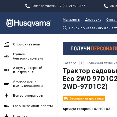
Заказ запчастей: +7 (8112) 59-10-67
Зака
Магазины
Доставка
Оплат
Опрыскиватели
Ручной
бензоинструмент
Каталог
Колесная техник
Аккумуляторный
Трактор садовы
инструмент
Eco 2WD 97D1C
Аксессуары и
2WD-97D1C2)
принадлежности
Бензогенераторы
Бесплатная доставка
Газонокосилки-роботы
Артикул товара:
01-020101-0032
Игрушки