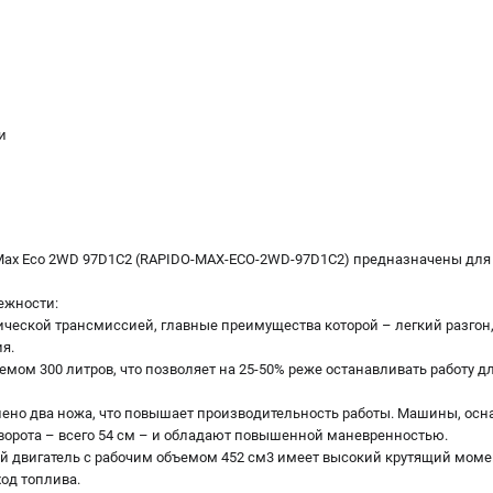
и
 Max Eco 2WD 97D1C2 (RAPIDO-MAX-ECO-2WD-97D1C2) предназначены для
ежности:
ической трансмиссией, главные преимущества которой – легкий разгон
я.
мом 300 литров, что позволяет на 25-50% реже останавливать работу 
влено два ножа, что повышает производительность работы. Машины, о
ворота – всего 54 см – и обладают повышенной маневренностью.
 двигатель с рабочим объемом 452 см3 имеет высокий крутящий момен
од топлива.