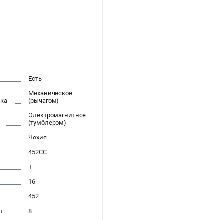
Есть
Механическое
ика
(рычагом)
Электромагнитное
(тумблером)
Чехия
452CC
1
16
452
л
8