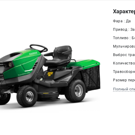
Характе
Фара : Да
Привод : З
Топливо : Б
Мульчирова
Выброс тра
Количество 
Травосборни
Размер пере
Полный сп