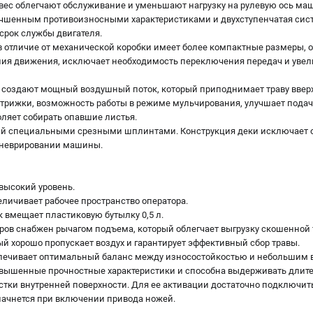
вес облегчают обслуживание и уменьшают нагрузку на рулевую ось ма
лучшенным противоизносными характеристиками и двухступенчатая сис
срок службы двигателя.
в отличие от механической коробки имеет более компактные размеры, 
ния движения, исключает необходимость переключения передач и уве
 создают мощный воздушный поток, который приподнимает траву ввер
стрижки, возможность работы в режиме мульчирования, улучшает подачу
оляет собирать опавшие листья.
й специальными срезными шплинтами. Конструкция деки исключает о
аневрировании машины.
высокий уровень.
еличивает рабочее пространство оператора.
 вмещает пластиковую бутылку 0,5 л.
тров снабжен рычагом подъема, который облегчает выгрузку скошенной 
й хорошо пропускает воздух и гарантирует эффективный сбор травы.
спечивает оптимальный баланс между износостойкостью и небольшим в
овышенные прочностные характеристики и способна выдерживать длите
истки внутренней поверхности. Для ее активации достаточно подключит
начнется при включении привода ножей.