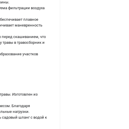
шины.
тема фильтрации воздуха
обеспечивает плавное
личивает маневренность
х перед скашиванием, что
 травы в травосборник и
бразование участков
травы. Изготовлен из
есом. Благодаря
льные нагрузки.
ь садовый шланг с водой к