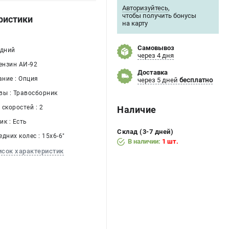
Авторизуйтесь
,
чтобы получить бонусы
ристики
на карту
Самовывоз
адний
через 4 дня
ензин АИ-92
Доставка
ние : Опция
через 5 дней
бесплатно
вы : Травосборник
скоростей : 2
Наличие
к : Есть
Склад (3-7 дней)
дних колес : 15x6-6"
В наличии:
1 шт.
исок характеристик