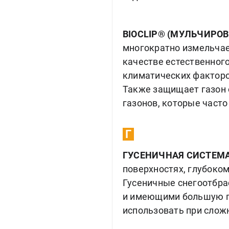
BIOCLIP® (МУЛЬЧИРО
многократно измельчает
качестве естественног
климатических факторо
Также защищает газон 
газонов, которые част
Г
ГУСЕНИЧНАЯ СИСТЕМ
поверхностях, глубоком
Гусеничные снегоотбр
и имеющими большую п
использовать при слож