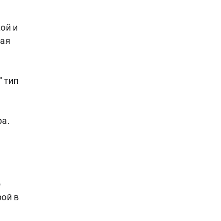
ой и
ная
“ тип
ра.
о
ой в