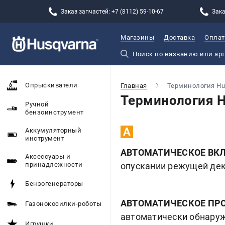
Заказ запчастей: +7 (8112) 59-10-67
Зака
Магазины
Доставка
Оплат
Опрыскиватели
Главная
Терминология Hu
Терминология H
Ручной
бензоинструмент
А
Аккумуляторный
инструмент
АВТОМАТИЧЕСКОЕ ВК
Аксессуары и
принадлежности
опускании режущей дек
Бензогенераторы
АВТОМАТИЧЕСКОЕ ПР
Газонокосилки-роботы
автоматически обнаруж
Игрушки