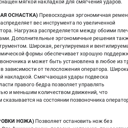
нащен мягкой накладкой для смягчения ударов.
НАЯ ОСНАСТКА)
Превосходная эргономичная ремен
распределяет вес инструмента по увеличенной
атора. Нагрузка распределяется между обоими пле
рами. Дополнительные эргономичные решения так
струментом. Широкая, регулируемая и вентилируем
томической формы обеспечивает хорошую поддерж
воночника и может быть установлена в любое из т
в зависимости от телосложения оператора. Широк
ой накладкой. Смягчающая удары подвеска
ласти правого бедра позволяет управлять
тью и меньшим количеством движений, что
 сказывается на состоянии позвоночника операто
РОВКИ НОЖА)
Позволяет остановить нож без