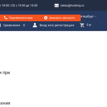
 18:00 | СБ с 10:00 до 16:00
zakaz@hustorg.ru
Санкт-Петербург
Перезвоните мне
Заказать запчасть
0 
Сравнение
0
Вход или регистрация
₽
и при
жения