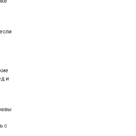
зке
 если
кие
ед и
равы
ь с