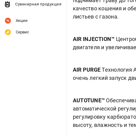
поднимает траву до тог
Сувенирная продукция
качество кошения и об
листьев с газона.
Акции
Сервис
AIR INJECTION™
Центроб
двигателя и увеличива
AIR PURGE
Технология A
очень легкий запуск дв
AUTOTUNE™
Обеспечив
автоматической регули
регулировку карбюрато
высоту, влажность и т