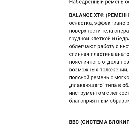
Набедренный ремень ос
BALANCE XT® (РЕМЕН
оснастка, эффективно 
поверхности тела опер
грудной клеткой и бед
облегчают работу с ин
спинная пластина ана
поясничного отдела поз
возможных положений, 
поясной ремень с мягк
„плавающего“ типа в об
инструментом с легкос
благоприятным образом
BBC (СИСТЕМА БЛОКИ