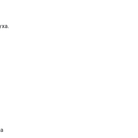
уха.
ха