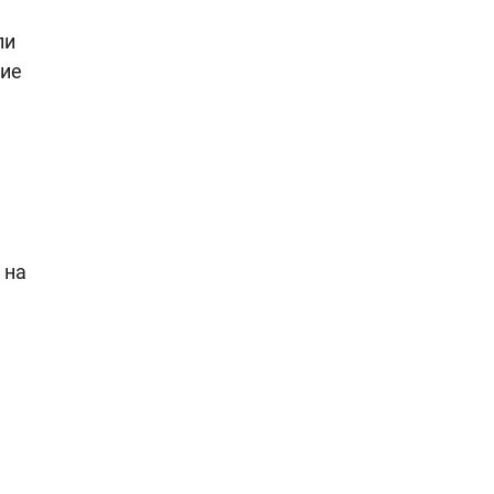
ли
ние
 на