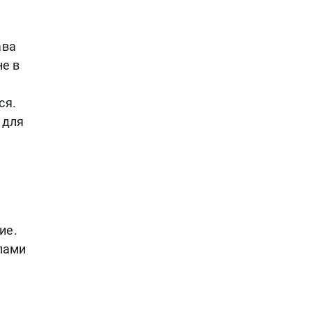
ава
не в
ся.
 для
ие.
пами