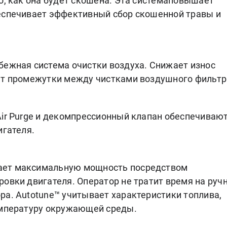
о, как она будет скошена. Эта системаповышает
еспечивает эффективный сбор скошенной травы и
ежная система очистки воздуха. Снижает износ
ет промежутки между чистками воздушного фильтр
ir Purge и декомпрессионный клапан обеспечиваю
игателя.
ает максимальную мощность посредством
ровки двигателя. Оператор не тратит время на руч
ра. Autotune™ учитывает характеристики топлива,
емпературу окружающей среды.