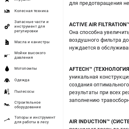
для предотвращения н
Колесная техника
Запасные части и
ACTIVE AIR FILTRATION
инструмент для
регулировки
Она способна увеличи
воздушного фильтра до 
Масла и канистры
нуждается в обслужива
Мойки высокого
давления
AFTECH™ (ТЕХНОЛОГИ
Мотопомпы
уникальная конструкци
Одежда
создания оптимального
Пылесосы
результаты при всех р
заполнению травосборн
Строительное
оборудование
Топоры и инструмент
AIR INDUCTION™ (СИС
для работы в лесу