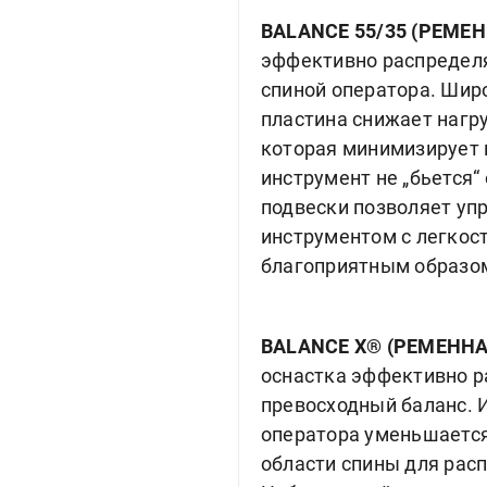
BALANCE 55/35 (РЕМЕ
эффективно распределя
спиной оператора. Шир
пластина снижает нагр
которая минимизирует в
инструмент не „бьется“ 
подвески позволяет уп
инструментом с легкос
благоприятным образом
BALANCE X® (РЕМЕНН
оснастка эффективно р
превосходный баланс. И
оператора уменьшается
области спины для рас