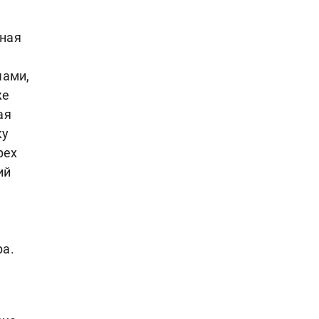
ная
чами,
же
ая
ку
рех
ий
ра.