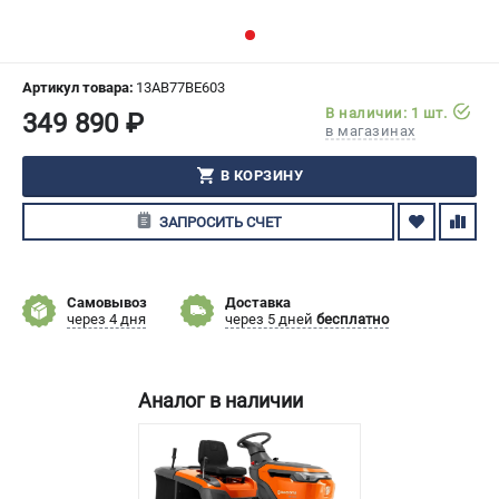
СРАВНЕНИЕ
(
0
)
ИЗБРАННОЕ
(
0
)
Артикул товара:
13AB77BE603
В наличии: 1 шт.
349 890 ₽
в магазинах
МАГАЗИНЫ
В КОРЗИНУ
СЕРВИС
ЗАПРОСИТЬ СЧЕТ
ПОДДЕРЖКА
Сервисный центр
Самовывоз
Доставка
Гарантия Husqvarna
через 4 дня
через 5 дней
бесплатно
Нашли дешевле?
Политика обработки персональных данных
Аналог в наличии
ИНФОРМАЦИЯ
О компании
О бренде