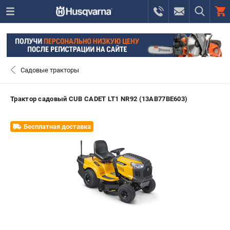
0 
₽
САНКТ-ПЕТЕРБУРГ
Садовые тракторы
+7 (812) 748-27-58
- ЗАКАЗ ИЗДЕЛИЙ
Трактор садовый CUB CADET LT1 NR92 (13AB77BE603)
+7 (8112) 59-10-67
- ЗАКАЗ ЗАПЧАСТЕЙ
Бесплатная доставка
ЗАКАЗАТЬ ЗАПЧАСТЬ
ВХОД ИЛИ РЕГИСТРАЦИЯ
КАТАЛОГ
АКЦИИ