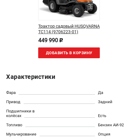
Новости
Юридическим лицам
Контакты
Трактор садовый HUSQVARNA
Пользовательское соглашение
TC114 (9706223-01)
Способы оплаты
449 990
p
САДОВАЯ ТЕХНИКА
ДОБАВИТЬ В КОРЗИНУ
Бензопилы
Газонокосилки
Характеристики
Триммеры и кусторезы
Газонокосилки-роботы
Фара
Да
Тракторы
Райдеры
Привод
Задний
Снегоуборщики
Подшипники в
колёсах
Есть
СТРОИТЕЛЬНАЯ ТЕХНИКА
Топливо
Бензин АИ-92
Мульчирование
Опция
Ручные резчики