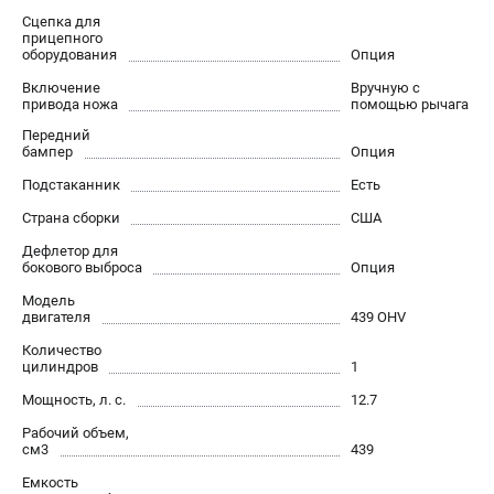
Информация размещённая на сайте не является публичной
Сцепка для
офертой.
прицепного
8 (812) 318-40-26
оборудования
Опция
8 (800) 550-70-46
Включение
Вручную с
Режим работы колл-центра:
привода ножа
помощью рычага
пн-пт - с 9:00 до 18:00
сб - с 10:00 до 16:00
Передний
вс - выходной
бампер
Опция
ЗАКАЗ ЗАПЧАСТЕЙ
Подстаканник
Есть
+7 (8112) 59-10-67
Страна сборки
США
zakaz@hustorg.ru
Дефлетор для
бокового выброса
Опция
Модель
двигателя
439 OHV
Количество
цилиндров
1
Мощность, л. с.
12.7
Рабочий объем,
см3
439
Емкость