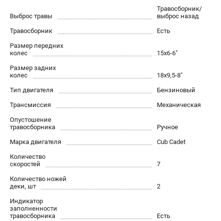
Алмазные диски
Травосборник/
Выброс травы
выброс назад
Бурильные установки
Травосборник
Есть
Бензогенераторы
Виброплиты
Размер передних
колес
15x6-6"
Промышленные пылесосы
Размер задних
Швонарезчики
колес
18x9,5-8"
Тип двигателя
Бензиновый
ПОЛЕЗНАЯ ИНФОРМАЦИЯ
Трансмиссия
Механическая
Таблица ножей для газонокосилок Husqvarna
Опустошение
5 часто задаваемых вопросов при покупке бензопилы
травосборника
Ручное
Как подготовить топливную смесь?
Марка двигателя
Cub Cadet
Полезные статьи
Количество
Справочник по тримерным головкам и ножам
скоростей
7
Глоссарий терминов
Количество ножей
деки, шт
2
Индикатор
ТЕЛЕФОН (САНКТ-ПЕТЕРБУРГ)
заполненности
+7 (812) 748-27-58
травосборника
Есть