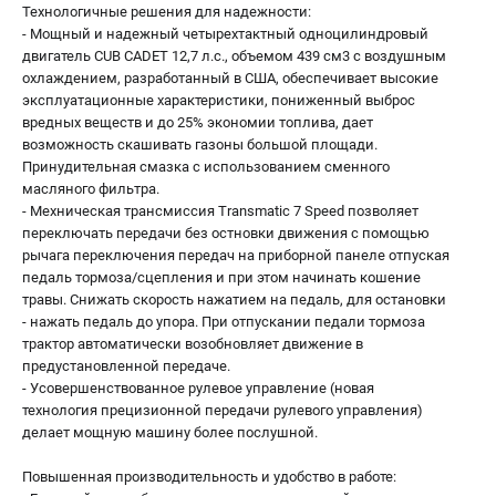
Технологичные решения для надежности:
- Мощный и надежный четырехтактный одноцилиндровый
двигатель CUB CADET 12,7 л.с., объемом 439 см3 с воздушным
охлаждением, разработанный в США, обеспечивает высокие
эксплуатационные характеристики, пониженный выброс
вредных веществ и до 25% экономии топлива, дает
возможность скашивать газоны большой площади.
Принудительная смазка с использованием сменного
масляного фильтра.
- Мехническая трансмиссия Transmatic 7 Speed позволяет
переключать передачи без остновки движения с помощью
рычага переключения передач на приборной панеле отпуская
педаль тормоза/сцепления и при этом начинать кошение
травы. Снижать скорость нажатием на педаль, для остановки
- нажать педаль до упора. При отпускании педали тормоза
трактор автоматически возобновляет движение в
предустановленной передаче.
- Усовершенствованное рулевое управление (новая
технология прецизионной передачи рулевого управления)
делает мощную машину более послушной.
Повышенная производительность и удобство в работе: