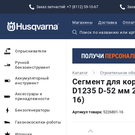
Заказ запчастей: +7 (8112) 59-10-67
Зака
Магазины
Доставка
Оплат
Опрыскиватели
Ручной
бензоинструмент
Каталог
Строительное об
Аккумуляторный
Сегмент для к
инструмент
D1235 D-52 мм 
Аксессуары и
16)
принадлежности
Бензогенераторы
Артикул товара:
5226801-16
Газонокосилки-роботы
Игрушки