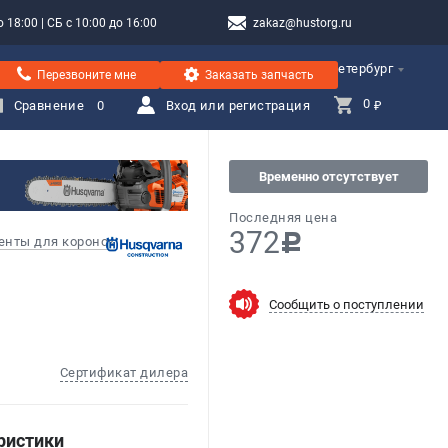
 18:00 | СБ с 10:00 до 16:00
zakaz@hustorg.ru
Санкт-Петербург
Перезвоните мне
Заказать запчасть
0 
Сравнение
0
Вход или регистрация
₽
Временно отсутствует
Последняя цена
372
c
енты для коронок
Сообщить о поступлении
Сертификат дилера
ристики