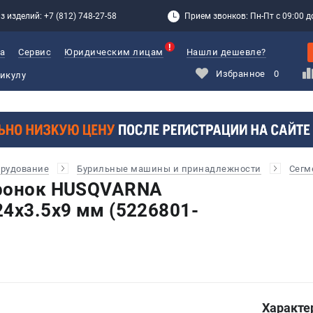
з изделий: +7 (812) 748-27-58
Прием звонков: Пн-Пт с 09:00 до
а
Сервис
Юридическим лицам
Нашли дешевле?
Избранное
0
орудование
Бурильные машины и принадлежности
Сегм
оронок HUSQVARNA
24x3.5x9 мм (5226801-
Характе