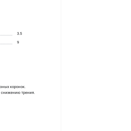
3.5
9
зных коронок.
и снижению трения.