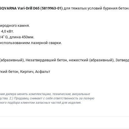
QVARNA Vari-Drill D65 (5819963-01)
для тяжелых условий бурения бетон
природного камня.
4,0 кВт.
/4" G, длина 450мм.
 с использованием лазерной сварки.
(абразивный), Незатвердевший бетон, нежесткий (абразивный), Затвер
кий бетон, Кирпич, Асфальт
ния дилера менять комплектацию, технические, визуальные
ства. 2.) Продавец снимает с себя ответственность за полную
ного подбора клиентом запасных частей для изделия.