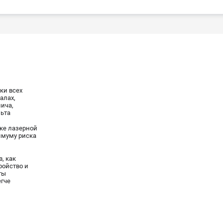
ки всех
алах,
ича,
льта
ке лазерной
имуму риска
, как
ройство и
ты
гче