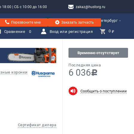
 18:00 | СБ с 10:00 до 16:00
zakaz@hustorg.ru
Санкт-Петербург
Перезвоните мне
Заказать запчасть
0 
Сравнение
0
Вход или регистрация
₽
Временно отсутствует
Последняя цена
6 036
c
зные коронки
Сообщить о поступлении
Сертификат дилера