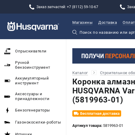
Заказ запчастей: +7 (8112) 59-10-67
Зака
Магазины
Доставка
Оплат
Опрыскиватели
Ручной
бензоинструмент
Каталог
Строительное об
Аккумуляторный
Коронка алмазн
инструмент
HUSQVARNA Vari-
Аксессуары и
(5819963-01)
принадлежности
Бензогенераторы
Бесплатная доставка
Газонокосилки-роботы
Артикул товара:
5819963-01
Игрушки