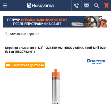
0 
₽
САНКТ-ПЕТЕРБУРГ
Алмазные коронки
+7 (812) 748-27-58
- ЗАКАЗ ИЗДЕЛИЙ
Коронка алмазная 1 1/4" 132х450 мм HUSQVARNA Tacti-Drill D20
бетон (5820782-01)
+7 (8112) 59-10-67
- ЗАКАЗ ЗАПЧАСТЕЙ
Бесплатная доставка
ЗАКАЗАТЬ ЗАПЧАСТЬ
ВХОД ИЛИ РЕГИСТРАЦИЯ
КАТАЛОГ
АКЦИИ