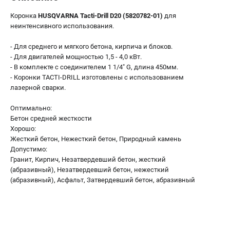
Алмазные диски
Коронка
HUSQVARNA Tacti-Drill D20 (5820782-01)
для
Бурильные установки
неинтенсивного использования.
Бензогенераторы
Виброплиты
- Для среднего и мягкого бетона, кирпича и блоков.
- Для двигателей мощностью 1,5 - 4,0 кВт.
Промышленные пылесосы
- В комплекте с соединителем 1 1/4" G, длина 450мм.
Швонарезчики
- Коронки TACTI-DRILL изготовлены с использованием
лазерной сварки.
ПОЛЕЗНАЯ ИНФОРМАЦИЯ
Оптимально:
Таблица ножей для газонокосилок Husqvarna
Бетон средней жесткости
5 часто задаваемых вопросов при покупке бензопилы
Хорошо:
Жесткий бетон, Нежесткий бетон, Природный камень
Как подготовить топливную смесь?
Допустимо:
Полезные статьи
Гранит, Кирпич, Незатвердевший бетон, жесткий
Справочник по тримерным головкам и ножам
(абразивный), Незатвердевший бетон, нежесткий
Глоссарий терминов
(абразивный), Асфальт, Затвердевший бетон, абразивный
ТЕЛЕФОН (САНКТ-ПЕТЕРБУРГ)
+7 (812) 748-27-58