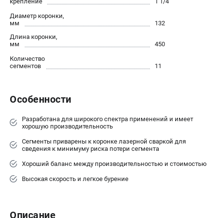
крепление
1 1/4"
Новости
Диаметр коронки,
Юридическим лицам
мм
132
Контакты
Длина коронки,
мм
450
Пользовательское соглашение
Способы оплаты
Количество
сегментов
11
САДОВАЯ ТЕХНИКА
Особенности
Бензопилы
Газонокосилки
Разработана для широкого спектра применений и имеет
Триммеры и кусторезы
хорошую производительность
Газонокосилки-роботы
Сегменты приварены к коронке лазерной сваркой для
Тракторы
сведения к минимуму риска потери сегмента
Райдеры
Хороший баланс между производительностью и стоимостью
Снегоуборщики
Высокая скорость и легкое бурение
СТРОИТЕЛЬНАЯ ТЕХНИКА
Ручные резчики
Описание