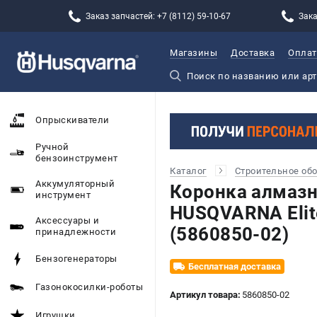
Заказ запчастей: +7 (8112) 59-10-67
Зака
Магазины
Доставка
Оплат
Опрыскиватели
Ручной
бензоинструмент
Каталог
Строительное об
Аккумуляторный
Коронка алмазн
инструмент
HUSQVARNA Elite
Аксессуары и
(5860850-02)
принадлежности
Бензогенераторы
Бесплатная доставка
Газонокосилки-роботы
Артикул товара:
5860850-02
Игрушки