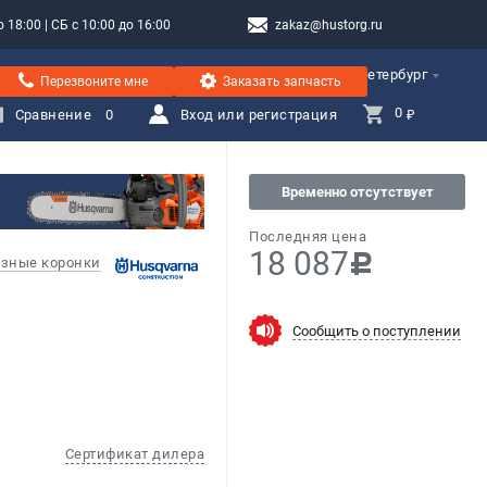
 18:00 | СБ с 10:00 до 16:00
zakaz@hustorg.ru
Санкт-Петербург
Перезвоните мне
Заказать запчасть
0 
Сравнение
0
Вход или регистрация
₽
Временно отсутствует
Последняя цена
18 087
c
зные коронки
Сообщить о поступлении
Сертификат дилера