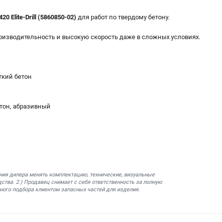
20 Elite-Drill (5860850-02)
для работ по твердому бетону.
изводительность и высокую скорость даже в сложных условиях.
ткий бетон
тон, абразивный
ния дилера менять комплектацию, технические, визуальные
ства. 2.) Продавец снимает с себя ответственность за полную
ного подбора клиентом запасных частей для изделия.