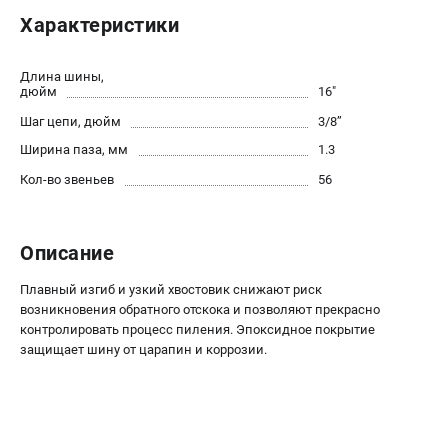
Новости
Характеристики
Юридическим лицам
Контакты
Длина шины,
Пользовательское соглашение
дюйм
16"
Способы оплаты
Шаг цепи, дюйм
3/8’’
Ширина паза, мм
1.3
САДОВАЯ ТЕХНИКА
Кол-во звеньев
56
Бензопилы
Газонокосилки
Описание
Триммеры и кусторезы
Газонокосилки-роботы
Плавный изгиб и узкий хвостовик снижают риск
Тракторы
возникновения обратного отскока и позволяют прекрасно
Райдеры
контролировать процесс пиления. Эпоксидное покрытие
защищает шину от царапин и коррозии.
Снегоуборщики
СТРОИТЕЛЬНАЯ ТЕХНИКА
Ручные резчики