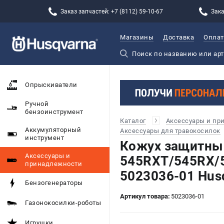
Заказ запчастей: +7 (8112) 59-10-67
Зака
Магазины
Доставка
Оплат
Опрыскиватели
Ручной
бензоинструмент
Каталог
Аксессуары и пр
Аккумуляторный
Аксессуары для травокосилок
инструмент
Кожух защитный
Аксессуары и
545RXT/545RX/
принадлежности
5023036-01 Hus
Бензогенераторы
Артикул товара:
5023036-01
Газонокосилки-роботы
Игрушки