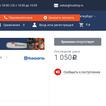
 18:00 | СБ с 10:00 до 16:00
zakaz@hustorg.ru
Санкт-Петербург
Перезвоните мне
Заказать запчасть
0 
Сравнение
0
Вход или регистрация
₽
Временно отсутствует
Последняя цена
1 050
c
а
Сообщить о поступлении