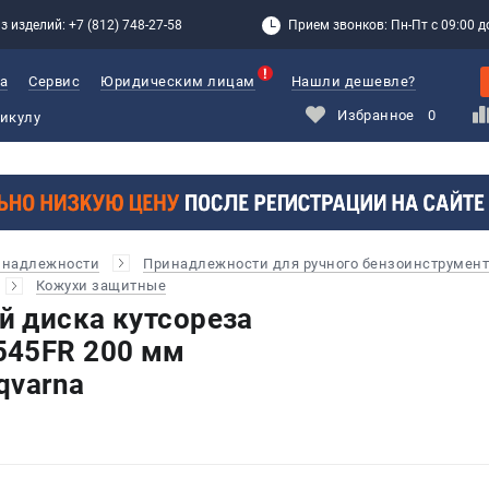
з изделий: +7 (812) 748-27-58
Прием звонков: Пн-Пт с 09:00 до
а
Сервис
Юридическим лицам
Нашли дешевле?
Избранное
0
инадлежности
Принадлежности для ручного бензоинструмент
Кожухи защитные
 диска кутсореза
545FR 200 мм
qvarna