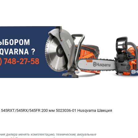
 545RXT/545RX/545FR 200 мм 5023036-01 Husqvarna Швеция
ния дилера менять комплектацию, технические, визуальные