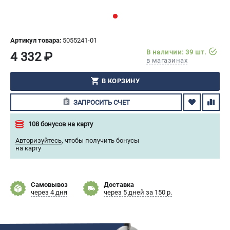
СРАВНЕНИЕ
(
0
)
ИЗБРАННОЕ
(
0
)
Артикул товара:
5055241-01
В наличии: 39 шт.
4 332 ₽
в магазинах
МАГАЗИНЫ
В КОРЗИНУ
СЕРВИС
ЗАПРОСИТЬ СЧЕТ
ПОДДЕРЖКА
108 бонусов на карту
Сервисный центр
Авторизуйтесь
,
чтобы получить бонусы
Гарантия Husqvarna
на карту
Нашли дешевле?
Политика обработки персональных данных
Самовывоз
Доставка
через 4 дня
через 5 дней за 150 р.
ИНФОРМАЦИЯ
О компании
О бренде