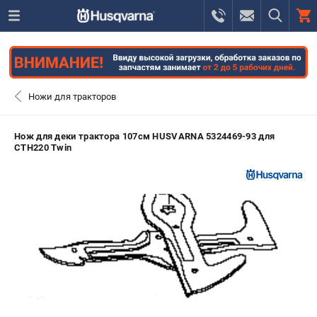
0 
₽
САНКТ-ПЕТЕРБУРГ
Ножи для тракторов
+7 (812) 748-27-58
- ЗАКАЗ ИЗДЕЛИЙ
Нож для деки трактора 107см HUSVARNA 5324469-93 для
CTH220 Twin
+7 (8112) 59-10-67
- ЗАКАЗ ЗАПЧАСТЕЙ
ЗАКАЗАТЬ ЗАПЧАСТЬ
ВХОД ИЛИ РЕГИСТРАЦИЯ
КАТАЛОГ
АКЦИИ