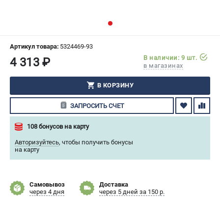
СРАВНЕНИЕ
(
0
)
ИЗБРАННОЕ
(
0
)
Артикул товара:
5324469-93
В наличии: 9 шт.
4 313 ₽
МАГАЗИНЫ
в магазинах
СЕРВИС
В КОРЗИНУ
ЗАПРОСИТЬ СЧЕТ
ПОДДЕРЖКА
Сервисный центр
108 бонусов на карту
Гарантия Husqvarna
Авторизуйтесь
,
чтобы получить бонусы
Нашли дешевле?
на карту
Политика обработки персональных данных
Самовывоз
Доставка
ИНФОРМАЦИЯ
через 4 дня
через 5 дней за 150 р.
О компании
О бренде