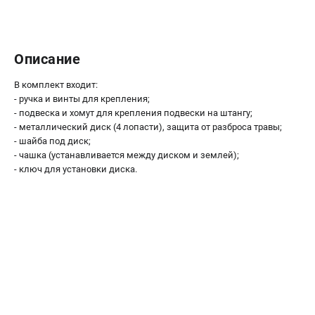
Новости
Юридическим лицам
Контакты
Описание
Пользовательское соглашение
Способы оплаты
В комплект входит:
- ручка и винты для крепления;
- подвеска и хомут для крепления подвески на штангу;
САДОВАЯ ТЕХНИКА
- металлический диск (4 лопасти), защита от разброса травы;
- шайба под диск;
Бензопилы
- чашка (устанавливается между диском и землей);
Газонокосилки
- ключ для установки диска.
Триммеры и кусторезы
Газонокосилки-роботы
Тракторы
Райдеры
Снегоуборщики
СТРОИТЕЛЬНАЯ ТЕХНИКА
Ручные резчики