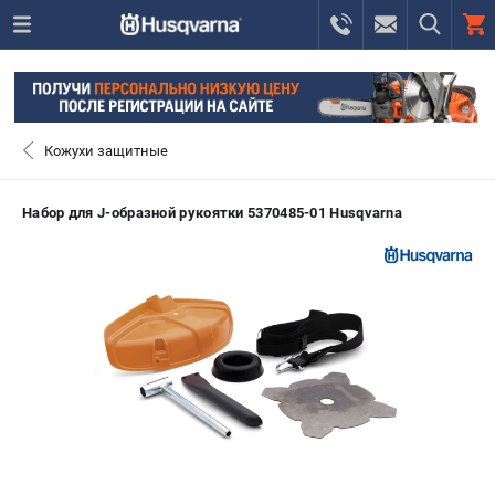
0 
₽
САНКТ-ПЕТЕРБУРГ
Кожухи защитные
+7 (812) 748-27-58
- ЗАКАЗ ИЗДЕЛИЙ
Набор для J-образной рукоятки 5370485-01 Husqvarna
+7 (8112) 59-10-67
- ЗАКАЗ ЗАПЧАСТЕЙ
ЗАКАЗАТЬ ЗАПЧАСТЬ
ВХОД ИЛИ РЕГИСТРАЦИЯ
КАТАЛОГ
АКЦИИ