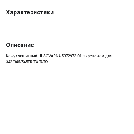
Новости
Характеристики
Юридическим лицам
Контакты
Пользовательское соглашение
Способы оплаты
Описание
САДОВАЯ ТЕХНИКА
Кожух защитный HUSQVARNA 5372973-01 с крепежом для
Бензопилы
343/345/545FR/FX/R/RX
Газонокосилки
Триммеры и кусторезы
Газонокосилки-роботы
Тракторы
Райдеры
Снегоуборщики
СТРОИТЕЛЬНАЯ ТЕХНИКА
Ручные резчики