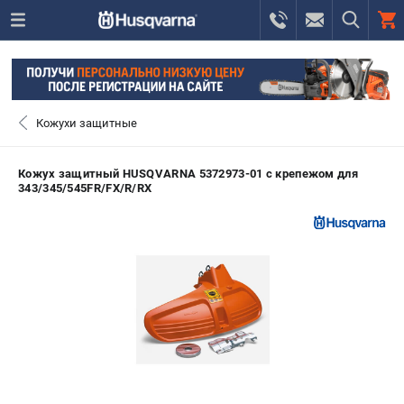
0 
₽
ПОМОНА
Кожухи защитные
+7 (800) 550-70-46
- ЗАКАЗ ИЗДЕЛИЙ
Кожух защитный HUSQVARNA 5372973-01 с крепежом для
343/345/545FR/FX/R/RX
+7 (8112) 59-12-69
- ЗАКАЗ ЗАПЧАСТЕЙ
ЗАКАЗАТЬ ЗАПЧАСТЬ
ВХОД ИЛИ РЕГИСТРАЦИЯ
КАТАЛОГ
АКЦИИ