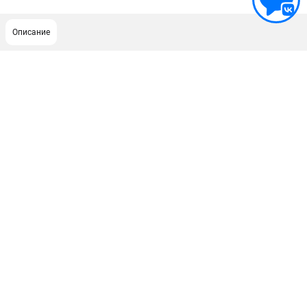
Описание
ПОДДЕРЖКА
Сервисный центр
Гарантия Husqvarna
Нашли дешевле?
Политика обработки персональных данных
ИНФОРМАЦИЯ
О компании
О бренде
Новости