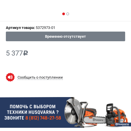
СРАВНЕНИЕ
(
0
)
ИЗБРАННОЕ
(
0
)
Артикул товара:
5372973-01
МАГАЗИНЫ
Временно отсутствует
СЕРВИС
5 377
c
ПОДДЕРЖКА
Сервисный центр
Сообщить о поступлении
Гарантия Husqvarna
Нашли дешевле?
Политика обработки персональных данных
ИНФОРМАЦИЯ
О компании
О бренде