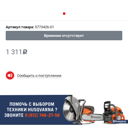
СРАВНЕНИЕ
(
0
)
ИЗБРАННОЕ
(
0
)
Артикул товара:
5773426-01
МАГАЗИНЫ
Временно отсутствует
СЕРВИС
1 311
c
ПОДДЕРЖКА
Сервисный центр
Сообщить о поступлении
Гарантия Husqvarna
Нашли дешевле?
Политика обработки персональных данных
ИНФОРМАЦИЯ
О компании
О бренде