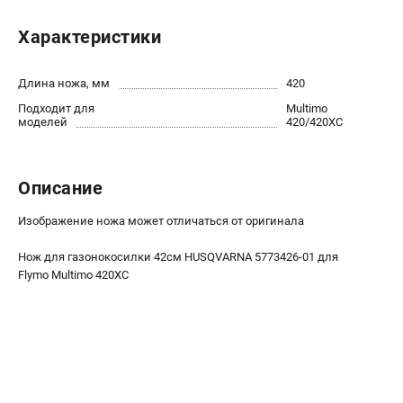
Новости
Характеристики
Юридическим лицам
Контакты
Пользовательское соглашение
Длина ножа, мм
420
Способы оплаты
Подходит для
Multimo
моделей
420/420XC
САДОВАЯ ТЕХНИКА
Бензопилы
Описание
Газонокосилки
Изображение ножа может отличаться от оригинала
Триммеры и кусторезы
Газонокосилки-роботы
Нож для газонокосилки 42см HUSQVARNA 5773426-01 для
Тракторы
Flymo Multimo 420XC
Райдеры
Снегоуборщики
СТРОИТЕЛЬНАЯ ТЕХНИКА
Ручные резчики