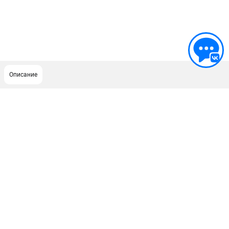
Описание
ПОДДЕРЖКА
Сервисный центр
Гарантия Husqvarna
Нашли дешевле?
Политика обработки персональных данных
ИНФОРМАЦИЯ