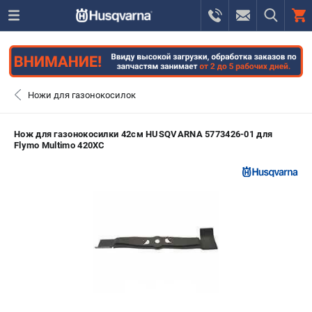
0 
₽
ПОМОНА
Ножи для газонокосилок
+7 (800) 550-70-46
- ЗАКАЗ ИЗДЕЛИЙ
Нож для газонокосилки 42см HUSQVARNA 5773426-01 для
Flymo Multimo 420XC
+7 (8112) 59-12-69
- ЗАКАЗ ЗАПЧАСТЕЙ
ЗАКАЗАТЬ ЗАПЧАСТЬ
ВХОД ИЛИ РЕГИСТРАЦИЯ
КАТАЛОГ
АКЦИИ