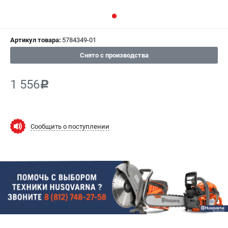
СРАВНЕНИЕ
(
0
)
ИЗБРАННОЕ
(
0
)
Артикул товара:
5784349-01
Снято с производства
МАГАЗИНЫ
1 556
c
СЕРВИС
ПОДДЕРЖКА
Сообщить о поступлении
Сервисный центр
Гарантия Husqvarna
Нашли дешевле?
Политика обработки персональных данных
ИНФОРМАЦИЯ
О компании
О бренде