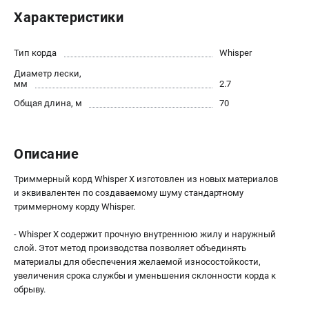
Новости
Характеристики
Юридическим лицам
Контакты
Тип корда
Whisper
Пользовательское соглашение
Диаметр лески,
Способы оплаты
мм
2.7
Общая длина, м
70
САДОВАЯ ТЕХНИКА
Бензопилы
Описание
Газонокосилки
Триммеры и кусторезы
Триммерный корд Whisper X изготовлен из новых материалов
Газонокосилки-роботы
и эквивалентен по создаваемому шуму стандартному
триммерному корду Whisper.
Тракторы
Райдеры
- Whisper X содержит прочную внутреннюю жилу и наружный
Снегоуборщики
слой. Этот метод производства позволяет объединять
материалы для обеспечения желаемой износостойкости,
увеличения срока службы и уменьшения склонности корда к
СТРОИТЕЛЬНАЯ ТЕХНИКА
обрыву.
Ручные резчики