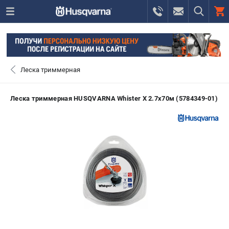
0 
₽
САНКТ-ПЕТЕРБУРГ
Леска триммерная
+7 (812) 748-27-58
- ЗАКАЗ ИЗДЕЛИЙ
Леска триммерная HUSQVARNA Whister X 2.7х70м (5784349-01)
+7 (8112) 59-10-67
- ЗАКАЗ ЗАПЧАСТЕЙ
ЗАКАЗАТЬ ЗАПЧАСТЬ
ВХОД ИЛИ РЕГИСТРАЦИЯ
КАТАЛОГ
АКЦИИ