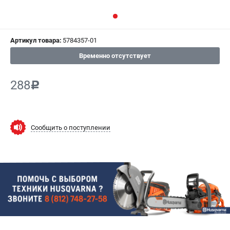
СРАВНЕНИЕ
(
0
)
ИЗБРАННОЕ
(
0
)
Артикул товара:
5784357-01
Временно отсутствует
МАГАЗИНЫ
288
c
СЕРВИС
ПОДДЕРЖКА
Сообщить о поступлении
Сервисный центр
Гарантия Husqvarna
Нашли дешевле?
Политика обработки персональных данных
ИНФОРМАЦИЯ
О компании
О бренде