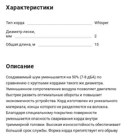
Новости
Характеристики
Юридическим лицам
Контакты
Тип корда
Whisper
Пользовательское соглашение
Диаметр лески,
Способы оплаты
мм
2
Общая длина, м
15
САДОВАЯ ТЕХНИКА
Бензопилы
Описание
Газонокосилки
Триммеры и кусторезы
Создаваемый шум уменьшается на 50% (7-8 дБA) по
Газонокосилки-роботы
сравнению с круглыми кордами такого же диаметра.
Уменьшенное сопротивление воздуха позволяет двигателю
Тракторы
быстрее развить оптимальные обороты и повышает
Райдеры
экономичность устройства. Корд изготовлен из уникального
Снегоуборщики
материала, концы которого не разделяются на волокна.
Благодаря специальному покрытию поверхности
уменьшается опасность сваривания корда внутри
СТРОИТЕЛЬНАЯ ТЕХНИКА
триммерной головки. Высокая износостойкость обеспечивает
Ручные резчики
большой срок службы. Форма корда препятствует его обрыву