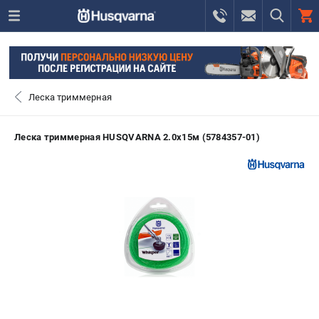
0 
₽
САНКТ-ПЕТЕРБУРГ
Леска триммерная
+7 (812) 748-27-58
- ЗАКАЗ ИЗДЕЛИЙ
Леска триммерная HUSQVARNA 2.0х15м (5784357-01)
+7 (8112) 59-10-67
- ЗАКАЗ ЗАПЧАСТЕЙ
ЗАКАЗАТЬ ЗАПЧАСТЬ
ВХОД ИЛИ РЕГИСТРАЦИЯ
КАТАЛОГ
АКЦИИ