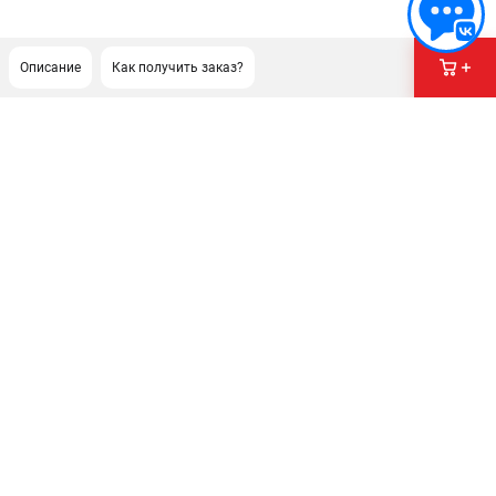
Описание
Как получить заказ?
ПОДДЕРЖКА
Сервисный центр
Гарантия Husqvarna
Нашли дешевле?
Политика обработки персональных данных
ИНФОРМАЦИЯ
О компании
О бренде
Новости