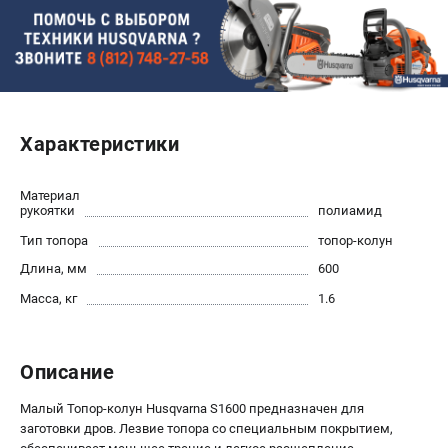
Новости
Юридическим лицам
Контакты
Пользовательское соглашение
Способы оплаты
Характеристики
САДОВАЯ ТЕХНИКА
Материал
Бензопилы
рукоятки
полиамид
Газонокосилки
Тип топора
топор-колун
Триммеры и кусторезы
Длина, мм
600
Газонокосилки-роботы
Масса, кг
1.6
Тракторы
Райдеры
Снегоуборщики
Описание
СТРОИТЕЛЬНАЯ ТЕХНИКА
Малый Топор-колун Husqvarna S1600 предназначен для
заготовки дров. Лезвие топора со специальным покрытием,
Ручные резчики