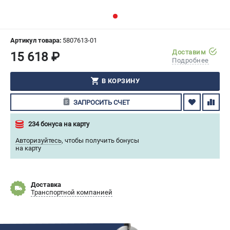
СРАВНЕНИЕ
(
0
)
ИЗБРАННОЕ
(
0
)
Артикул товара:
5807613-01
Доставим
15 618 ₽
Подробнее
МАГАЗИНЫ
В КОРЗИНУ
СЕРВИС
ЗАПРОСИТЬ СЧЕТ
ПОДДЕРЖКА
234 бонуса на карту
Сервисный центр
Авторизуйтесь
,
чтобы получить бонусы
Гарантия Husqvarna
на карту
Нашли дешевле?
Политика обработки персональных данных
Доставка
Транспортной компанией
ИНФОРМАЦИЯ
О компании
О бренде