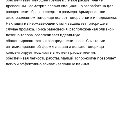
обеспечивает меньшее трение и легкое расщепление
Алмазные диски
древесины. Геометрия лезвия специально разработана для
Бурильные установки
расщепления бревен среднего размера. Армированное
стекловолокном топорище делает топор легким и надежным.
Бензогенераторы
Накладка из нержавеющей стали защищает топорище в
Виброплиты
случае промаха. Точка равновесия, расположенная близко к
Промышленные пылесосы
лезвию топора, обеспечивает идеальную
Швонарезчики
сбалансированность и распределение веса. Сочетание
оптимизированной формы лезвия и легкого топорища
концентрирует мощность в момент расщепления,
ПОЛЕЗНАЯ ИНФОРМАЦИЯ
обеспечивая легкость работы. Малый Топор-колун позволяет
легко и эффективно вбивать валочные клинья.
Таблица ножей для газонокосилок Husqvarna
5 часто задаваемых вопросов при покупке бензопилы
Как подготовить топливную смесь?
Полезные статьи
Справочник по тримерным головкам и ножам
Глоссарий терминов
ТЕЛЕФОН (ПОМОНА)
+7 (800) 550-70-46