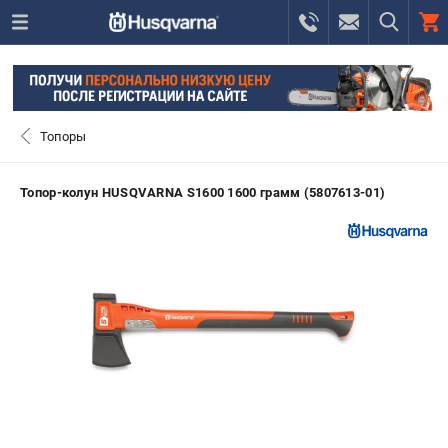
0 
₽
ПОМОНА
Топоры
+7 (800) 550-70-46
- ЗАКАЗ ИЗДЕЛИЙ
Топор-колун HUSQVARNA S1600 1600 грамм (5807613-01)
+7 (8112) 59-12-69
- ЗАКАЗ ЗАПЧАСТЕЙ
ЗАКАЗАТЬ ЗАПЧАСТЬ
ВХОД ИЛИ РЕГИСТРАЦИЯ
КАТАЛОГ
АКЦИИ