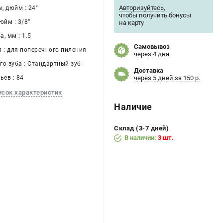
Авторизуйтесь
,
, дюйм : 24"
чтобы получить бонусы
йм : 3/8’’
на карту
, мм : 1.5
Самовывоз
я : для поперечного пиления
через 4 дня
го зуба : Стандартный зуб
Доставка
ьев : 84
через 5 дней за 150 р.
исок характеристик
Наличие
Склад (3-7 дней)
В наличии:
3 шт.