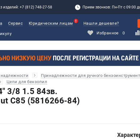
з изделий: +7 (812) 748-27-58
Прием звонков: Пн-Пт с 09:00 до
а
Сервис
Юридическим лицам
Нашли дешевле?
Избранное
0
инадлежности
Принадлежности для ручного бензоинструмент
Цепи для бензопил
" 3/8 1.5 84зв.
t С85 (5816266-84)
Характе