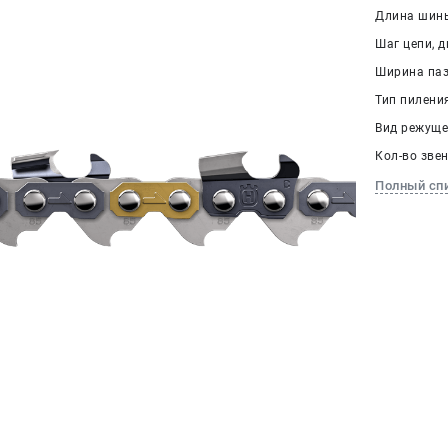
Длина шины
Шаг цепи, дю
Ширина паза
Тип пилени
Вид режуще
Кол-во звен
Полный сп