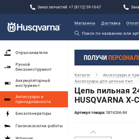
Заказ запчастей: +7 (8112) 59-10-67
Зака
Магазины
Доставка
Оплат
Опрыскиватели
Ручной
бензоинструмент
Каталог
Аксессуары и пр
Аккумуляторный
Аксессуары для цепных пил
инструмент
Цепь пильная 24
Аксессуары и
HUSQVARNA X-Cu
принадлежности
Артикул товара:
5816266-84
Бензогенераторы
Газонокосилки-роботы
Игрушки