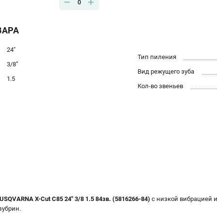
0
ВАРА
24"
Тип пиления
3/8’’
Вид режущего зуба
1.5
Кол-во звеньев
USQVARNA X-Cut С85 24" 3/8 1.5 84зв. (5816266-84)
с низкой вибрацией и 
зубрин.