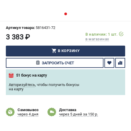
СРАВНЕНИЕ
(
0
)
ИЗБРАННОЕ
(
0
)
Артикул товара:
5816431-72
В наличии: 1 шт.
3 383 ₽
МАГАЗИНЫ
в магазинах
СЕРВИС
В КОРЗИНУ
ЗАПРОСИТЬ СЧЕТ
ПОДДЕРЖКА
Сервисный центр
51 бонус на карту
Гарантия Husqvarna
Авторизуйтесь
,
чтобы получить бонусы
Нашли дешевле?
на карту
Политика обработки персональных данных
Самовывоз
Доставка
ИНФОРМАЦИЯ
через 4 дня
через 5 дней за 150 р.
О компании
О бренде