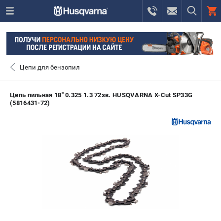
0 
₽
САНКТ-ПЕТЕРБУРГ
Цепи для бензопил
+7 (812) 748-27-58
- ЗАКАЗ ИЗДЕЛИЙ
Цепь пильная 18" 0.325 1.3 72зв. HUSQVARNA X-Cut SP33G
(5816431-72)
+7 (8112) 59-10-67
- ЗАКАЗ ЗАПЧАСТЕЙ
ЗАКАЗАТЬ ЗАПЧАСТЬ
ВХОД ИЛИ РЕГИСТРАЦИЯ
КАТАЛОГ
АКЦИИ