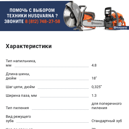
Новости
Юридическим лицам
Контакты
Пользовательское соглашение
Способы оплаты
Характеристики
САДОВАЯ ТЕХНИКА
Бензопилы
Тип напильника,
Газонокосилки
мм
4.8
Триммеры и кусторезы
Длина шины,
дюйм
18"
Газонокосилки-роботы
Тракторы
Шаг цепи, дюйм
0,325’’
Райдеры
Ширина паза, мм
1.3
Снегоуборщики
для поперечного
Тип пиления
пиления
СТРОИТЕЛЬНАЯ ТЕХНИКА
Вид режущего
зуба
Стандартный зуб
Ручные резчики