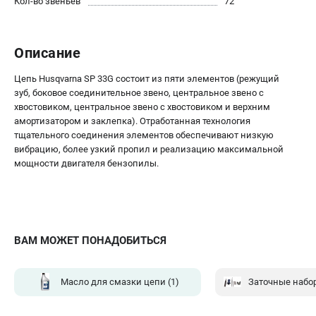
Кол-во звеньев
72
Алмазные диски
Бурильные установки
Бензогенераторы
Описание
Виброплиты
Цепь Husqvarna SP 33G состоит из пяти элементов (режущий
Промышленные пылесосы
зуб, боковое соединительное звено, центральное звено с
Швонарезчики
хвостовиком, центральное звено с хвостовиком и верхним
амортизатором и заклепка). Отработанная технология
ПОЛЕЗНАЯ ИНФОРМАЦИЯ
тщательного соединения элементов обеспечивают низкую
вибрацию, более узкий пропил и реализацию максимальной
Таблица ножей для газонокосилок Husqvarna
мощности двигателя бензопилы.
5 часто задаваемых вопросов при покупке бензопилы
Как подготовить топливную смесь?
Полезные статьи
Справочник по тримерным головкам и ножам
ВАМ МОЖЕТ ПОНАДОБИТЬСЯ
Глоссарий терминов
Масло для смазки цепи
(1)
ТЕЛЕФОН (САНКТ-ПЕТЕРБУРГ)
+7 (812) 748-27-58