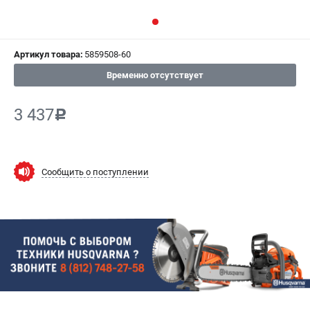
СРАВНЕНИЕ
(
0
)
ИЗБРАННОЕ
(
0
)
Артикул товара:
5859508-60
Временно отсутствует
МАГАЗИНЫ
3 437
c
СЕРВИС
ПОДДЕРЖКА
Сообщить о поступлении
Сервисный центр
Гарантия Husqvarna
Нашли дешевле?
Политика обработки персональных данных
ИНФОРМАЦИЯ
О компании
О бренде