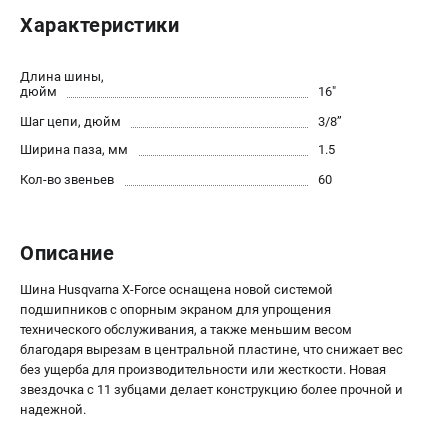
Новости
Характеристики
Юридическим лицам
Контакты
Длина шины,
Пользовательское соглашение
дюйм
16"
Способы оплаты
Шаг цепи, дюйм
3/8’’
Ширина паза, мм
1.5
САДОВАЯ ТЕХНИКА
Кол-во звеньев
60
Бензопилы
Газонокосилки
Описание
Триммеры и кусторезы
Газонокосилки-роботы
Шина Husqvarna X-Force оснащена новой системой
Тракторы
подшипников с опорным экраном для упрощения
Райдеры
технического обслуживания, а также меньшим весом
благодаря вырезам в центральной пластине, что снижает вес
Снегоуборщики
без ущерба для производительности или жесткости. Новая
звездочка с 11 зубцами делает конструкцию более прочной и
СТРОИТЕЛЬНАЯ ТЕХНИКА
надежной.
Ручные резчики