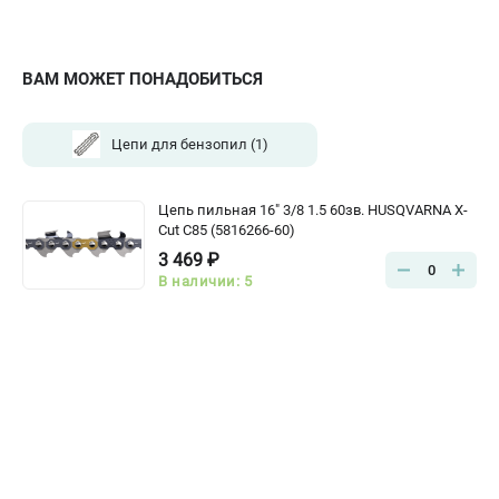
Алмазные диски
Бурильные установки
Бензогенераторы
ВАМ МОЖЕТ ПОНАДОБИТЬСЯ
Виброплиты
Промышленные пылесосы
Цепи для бензопил
(1)
Швонарезчики
Цепь пильная 16" 3/8 1.5 60зв. HUSQVARNA X-
ПОЛЕЗНАЯ ИНФОРМАЦИЯ
Cut С85 (5816266-60)
Таблица ножей для газонокосилок Husqvarna
3 469 ₽
0
5 часто задаваемых вопросов при покупке бензопилы
В наличии: 5
Как подготовить топливную смесь?
Полезные статьи
Справочник по тримерным головкам и ножам
Глоссарий терминов
ТЕЛЕФОН (ПОМОНА)
+7 (800) 550-70-46