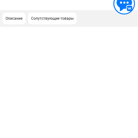
Описание
Сопутствующие товары
ПОДДЕРЖКА
Сервисный центр
Гарантия Husqvarna
Нашли дешевле?
Политика обработки персональных данных
ИНФОРМАЦИЯ
О компании
О бренде
Новости