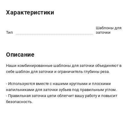
Новости
Характеристики
Юридическим лицам
Контакты
Пользовательское соглашение
Шаблоны для
Тип
заточки
Способы оплаты
САДОВАЯ ТЕХНИКА
Описание
Бензопилы
Наши комбинированные шаблоны для заточки объединяют в
Газонокосилки
себе шаблон для заточки и ограничитель глубины реза.
Триммеры и кусторезы
Газонокосилки-роботы
- Используются вместе с нашими круглыми и плоскими
напильниками для заточки зубьев под правильным углом.
Тракторы
- Правильная заточка цепи облегчит вашу работу и повысит
Райдеры
безопасность.
Снегоуборщики
СТРОИТЕЛЬНАЯ ТЕХНИКА
Ручные резчики