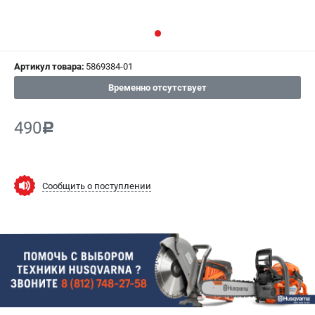
СРАВНЕНИЕ
(
0
)
ИЗБРАННОЕ
(
0
)
Артикул товара:
5869384-01
МАГАЗИНЫ
Временно отсутствует
СЕРВИС
490
c
ПОДДЕРЖКА
Сервисный центр
Сообщить о поступлении
Гарантия Husqvarna
Нашли дешевле?
Политика обработки персональных данных
ИНФОРМАЦИЯ
О компании
О бренде