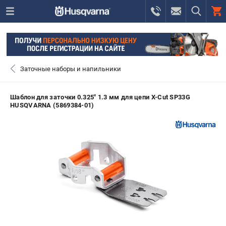
0 
₽
САНКТ-ПЕТЕРБУРГ
Заточные наборы и напильники
+7 (812) 748-27-58
- ЗАКАЗ ИЗДЕЛИЙ
Шаблон для заточки 0.325" 1.3 мм для цепи X-Cut SP33G
HUSQVARNA (5869384-01)
+7 (8112) 59-10-67
- ЗАКАЗ ЗАПЧАСТЕЙ
ЗАКАЗАТЬ ЗАПЧАСТЬ
ВХОД ИЛИ РЕГИСТРАЦИЯ
КАТАЛОГ
АКЦИИ