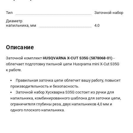
Новости
Юридическим лицам
Тип
Заточной набор
Контакты
Диаметр
напильника, мм
4.0
Пользовательское соглашение
Способы оплаты
Описание
САДОВАЯ ТЕХНИКА
Заточной комплект
HUSQVARNA X-CUT S35G (5878068-01)
-
Бензопилы
облегчает подготовку пильной цепи Husqvarna mini X-Cut S35G
Газонокосилки
к работе.
Триммеры и кусторезы
Правильная заточка цепи облегчит вашу работу, повысит
Газонокосилки-роботы
производительность и безопасность.
Тракторы
Заточной набор Хускварна S35G состоит из ручки для
Райдеры
напильника, комбинированного шаблона для заточки цепи,
ограничителя глубины реза, двух напильников 4,0 мм и
Снегоуборщики
одного плоского напильника.
СТРОИТЕЛЬНАЯ ТЕХНИКА
Ручные резчики