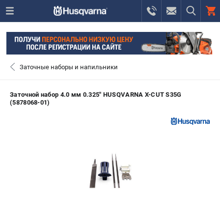
0 
₽
САНКТ-ПЕТЕРБУРГ
Заточные наборы и напильники
+7 (812) 748-27-58
- ЗАКАЗ ИЗДЕЛИЙ
Заточной набор 4.0 мм 0.325" HUSQVARNA X-CUT S35G
(5878068-01)
+7 (8112) 59-10-67
- ЗАКАЗ ЗАПЧАСТЕЙ
ЗАКАЗАТЬ ЗАПЧАСТЬ
ВХОД ИЛИ РЕГИСТРАЦИЯ
КАТАЛОГ
АКЦИИ