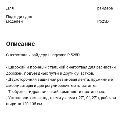
Новости
Для
райдера
Юридическим лицам
Подходит для
Контакты
моделей
P525D
Пользовательское соглашение
Способы оплаты
Описание
САДОВАЯ ТЕХНИКА
Снегоотвал к райдеру Husqvarna P 525D.
Бензопилы
- Широкий и прочный стальной снегоотвал для расчистки
Газонокосилки
дорожек, подъездных путей и других участков.
Триммеры и кусторезы
- Двухсторонняя защитная резиновая лента, пружинные
Газонокосилки-роботы
амортизаторы и две регулировочные пластины.
- Требуется гидравлический комплект и противовес.
Тракторы
- Устанавливается под тремя углами (-27°, 0°, 27°), рабочая
Райдеры
ширина 120-135 см.
Снегоуборщики
СТРОИТЕЛЬНАЯ ТЕХНИКА
Ручные резчики