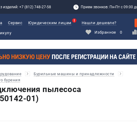
з изделий: +7 (812) 748-27-58
Прием звонков: Пн-Пт с 09:00 до
а
Сервис
Юридическим лицам
Нашли дешевле?
Избранное
0
орудование
Бурильные машины и принадлежности
о бурения
дключения пылесоса
50142-01)