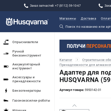
Заказ запчастей: +7 (8112) 59-10-67
Зака
Магазины
Доставка
Оплат
Опрыскиватели
Ручной
бензоинструмент
Каталог
Строительное об
Аккумуляторный
Принадлежности для алмазног
инструмент
Адаптер для по
Аксессуары и
HUSQVARNA (59
принадлежности
Артикул товара:
5950142-01
Бензогенераторы
Газонокосилки-роботы
Игрушки