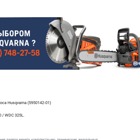
са Husqvarna (5950142-01)
 / WDC 325L.
ния дилера менять комплектацию, технические, визуальные