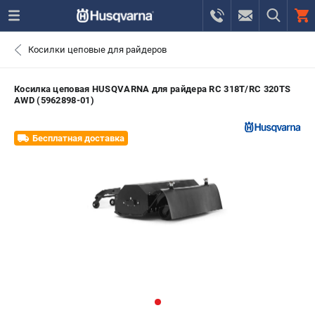
0 
Косилки цеповые для райдеров
₽
САНКТ-ПЕТЕРБУРГ
Косилка цеповая HUSQVARNA для райдера RC 318T/RС 320TS
AWD (5962898-01)
+7 (812) 748-27-58
- ЗАКАЗ ИЗДЕЛИЙ
Бесплатная доставка
+7 (8112) 59-10-67
- ЗАКАЗ ЗАПЧАСТЕЙ
ЗАКАЗАТЬ ЗАПЧАСТЬ
ВХОД ИЛИ РЕГИСТРАЦИЯ
КАТАЛОГ
АКЦИИ