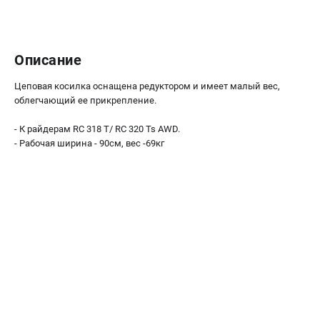
Новости
Юридическим лицам
Контакты
Описание
Пользовательское соглашение
Способы оплаты
Цеповая косилка оснащена редуктором и имеет малый вес,
облегчающий ее прикрепление.
САДОВАЯ ТЕХНИКА
- К райдерам RC 318 T/ RC 320 Ts AWD.
- Рабочая ширина - 90см, вес -69кг
Бензопилы
Газонокосилки
Триммеры и кусторезы
Газонокосилки-роботы
Тракторы
Райдеры
Снегоуборщики
СТРОИТЕЛЬНАЯ ТЕХНИКА
Ручные резчики