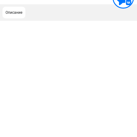
Описание
ПОДДЕРЖКА
Сервисный центр
Гарантия Husqvarna
Нашли дешевле?
Политика обработки персональных данных
ИНФОРМАЦИЯ
О компании
О бренде
Новости
Юридическим лицам