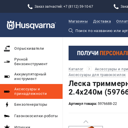
Заказ запчастей: +7 (8112) 59-10-67
Зака
Магазины
Доставка
Оплат
Опрыскиватели
Ручной
бензоинструмент
Каталог
Аксессуары и пр
Аккумуляторный
Аксессуары для травокосилок
инструмент
Леска триммер
Аксессуары и
2.4х240м (5976
принадлежности
Артикул товара:
5976688-22
Бензогенераторы
Газонокосилки-роботы
Игрушки