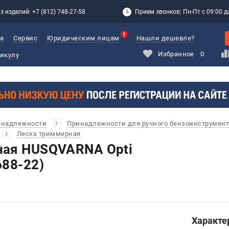
з изделий: +7 (812) 748-27-58
Прием звонков: Пн-Пт с 09:00 до
а
Сервис
Юридическим лицам
Нашли дешевле?
Избранное
0
инадлежности
Принадлежности для ручного бензоинструмент
Леска триммерная
ная HUSQVARNA Opti
688-22)
Характе