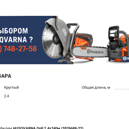
ВАРА
Круглый
Общая длина, м
2.4
рофилем
HUSQVARNA Opti 2.4х240м (5976688-22)