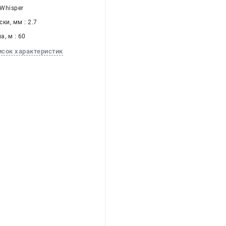
 Whisper
ки, мм : 2.7
, м : 60
исок характеристик