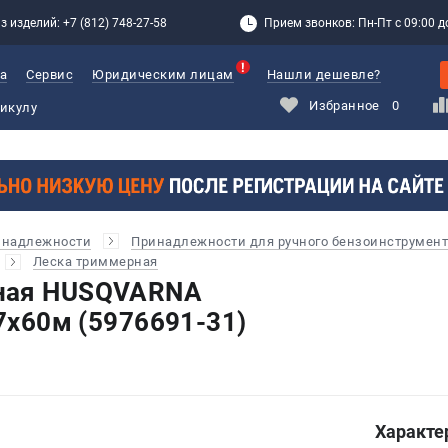
з изделий: +7 (812) 748-27-58
Прием звонков: Пн-Пт с 09:00 до
а
Сервис
Юридическим лицам
Нашли дешевле?
Избранное
0
инадлежности
Принадлежности для ручного бензоинструмент
Леска триммерная
ная HUSQVARNA
.7х60м (5976691-31)
Характе