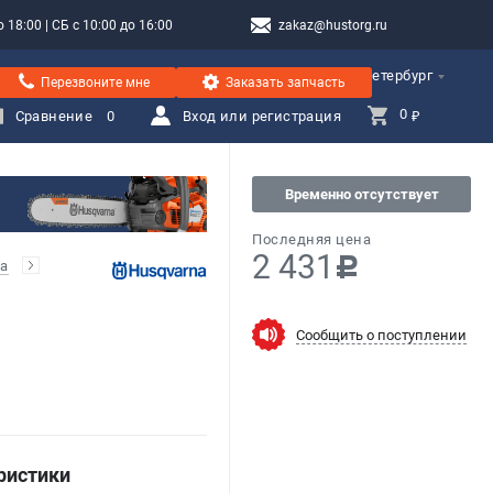
 18:00 | СБ с 10:00 до 16:00
zakaz@hustorg.ru
Санкт-Петербург
Перезвоните мне
Заказать запчасть
0 
Сравнение
0
Вход или регистрация
₽
Временно отсутствует
Последняя цена
2 431
c
а
Сообщить о поступлении
ристики