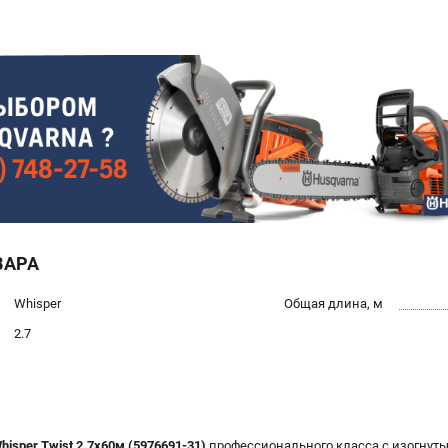
ВАРА
Whisper
Общая длина, м
2.7
sper Twist 2.7х60м (5976691-31)
профессионального класса с изогну