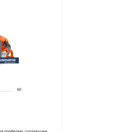
60
тым профилем, создающим