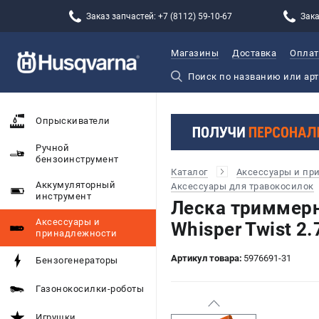
Заказ запчастей: +7 (8112) 59-10-67
Зака
Магазины
Доставка
Оплат
Опрыскиватели
Ручной
бензоинструмент
Каталог
Аксессуары и пр
Аккумуляторный
Аксессуары для травокосилок
инструмент
Леска триммер
Аксессуары и
Whisper Twist 2
принадлежности
Артикул товара:
5976691-31
Бензогенераторы
Газонокосилки-роботы
Игрушки