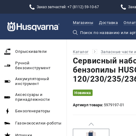
Заказ запчастей: +7 (8112) 59-10-67
Зака
Магазины
Доставка
Оплат
Опрыскиватели
Каталог
Запасные части 
Сервисный наб
Ручной
бензопилы HUS
бензоинструмент
120/230/235/23
Аккумуляторный
инструмент
Новинка
Аксессуары и
принадлежности
Артикул товара:
5979197-01
Бензогенераторы
Газонокосилки-роботы
Игрушки