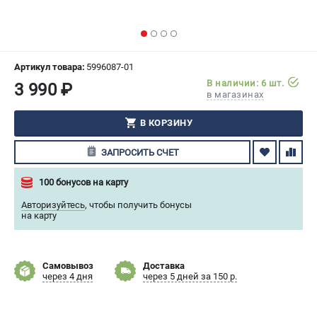
СРАВНЕНИЕ
(
0
)
ИЗБРАННОЕ
(
0
)
Артикул товара:
5996087-01
В наличии: 6 шт.
3 990 ₽
МАГАЗИНЫ
в магазинах
СЕРВИС
В КОРЗИНУ
ЗАПРОСИТЬ СЧЕТ
ПОДДЕРЖКА
Сервисный центр
100 бонусов на карту
Гарантия Husqvarna
Авторизуйтесь
,
чтобы получить бонусы
Нашли дешевле?
на карту
Политика обработки персональных данных
Самовывоз
Доставка
ИНФОРМАЦИЯ
через 4 дня
через 5 дней за 150 р.
О компании
О бренде