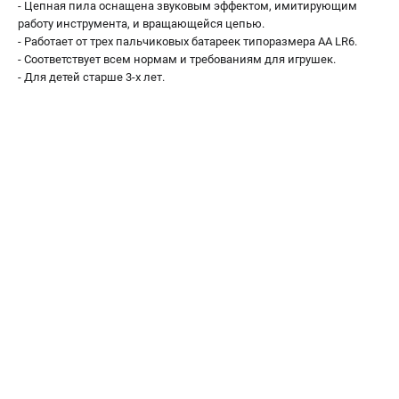
- Цепная пила оснащена звуковым эффектом, имитирующим
Алмазные диски
работу инструмента, и вращающейся цепью.
Бурильные установки
- Работает от трех пальчиковых батареек типоразмера AA LR6.
Бензогенераторы
- Соответствует всем нормам и требованиям для игрушек.
- Для детей старше 3-х лет.
Виброплиты
Промышленные пылесосы
Швонарезчики
ПОЛЕЗНАЯ ИНФОРМАЦИЯ
Таблица ножей для газонокосилок Husqvarna
5 часто задаваемых вопросов при покупке бензопилы
Как подготовить топливную смесь?
Полезные статьи
Справочник по тримерным головкам и ножам
Глоссарий терминов
ТЕЛЕФОН (САНКТ-ПЕТЕРБУРГ)
+7 (812) 748-27-58