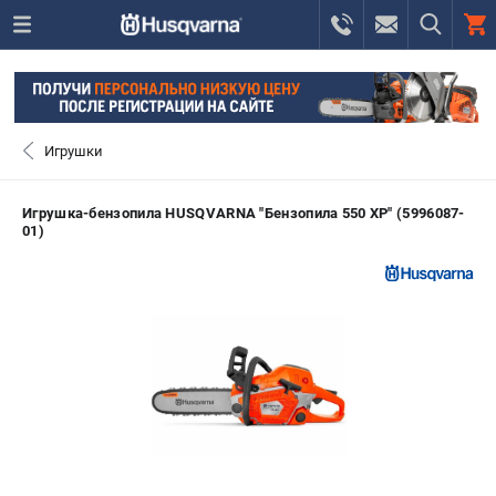
0 
₽
САНКТ-ПЕТЕРБУРГ
Игрушки
+7 (812) 748-27-58
- ЗАКАЗ ИЗДЕЛИЙ
Игрушка-бензопила HUSQVARNA "Бензопила 550 XP" (5996087-
01)
+7 (8112) 59-10-67
- ЗАКАЗ ЗАПЧАСТЕЙ
ЗАКАЗАТЬ ЗАПЧАСТЬ
ВХОД ИЛИ РЕГИСТРАЦИЯ
КАТАЛОГ
АКЦИИ