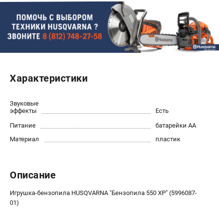
Новости
Юридическим лицам
Контакты
Пользовательское соглашение
Способы оплаты
Характеристики
САДОВАЯ ТЕХНИКА
Бензопилы
Звуковые
Газонокосилки
эффекты
Есть
Триммеры и кусторезы
Питание
батарейки АА
Газонокосилки-роботы
Материал
пластик
Тракторы
Райдеры
Снегоуборщики
Описание
Игрушка-бензопила HUSQVARNA "Бензопила 550 XP" (5996087-
СТРОИТЕЛЬНАЯ ТЕХНИКА
01)
Ручные резчики