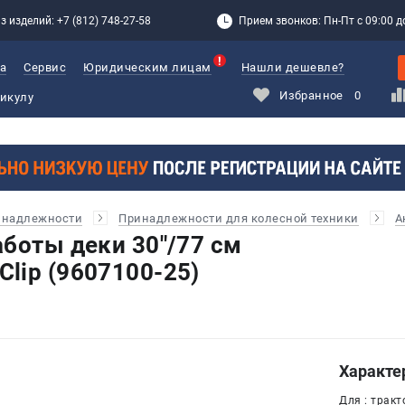
з изделий: +7 (812) 748-27-58
Прием звонков: Пн-Пт с 09:00 до
а
Сервис
Юридическим лицам
Нашли дешевле?
Избранное
0
инадлежности
Принадлежности для колесной техники
А
аботы деки 30"/77 см
lip (9607100-25)
Характе
Для : тракт