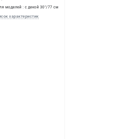
я моделей : с декой 30"/77 см
исок характеристик