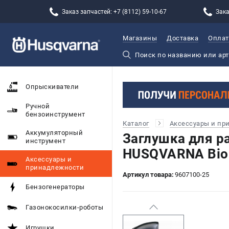
Заказ запчастей: +7 (8112) 59-10-67
Зака
Магазины
Доставка
Оплат
Опрыскиватели
Ручной
бензоинструмент
Каталог
Аксессуары и пр
Аккумуляторный
Заглушка для р
инструмент
HUSQVARNA BioC
Аксессуары и
принадлежности
Артикул товара:
9607100-25
Бензогенераторы
Газонокосилки-роботы
Игрушки