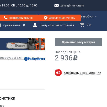
 18:00 | СБ с 10:00 до 16:00
zakaz@hustorg.ru
Санкт-Петербург
Перезвоните мне
Заказать запчасть
0 
Сравнение
0
Вход или регистрация
₽
Временно отсутствует
Последняя цена
2 936
c
ксессуары для тракторов
Сообщить о поступлении
ристики
ора