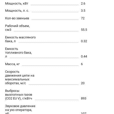
Алмазные диски
Мощность, кВт
2.6
Бурильные установки
Мощность, л. с.
3.5
Бензогенераторы
Кол-во звеньев
72
Виброплиты
Рабочий объем,
Промышленные пылесосы
см3
55.5
Швонарезчики
Емкость масляного
бака, л
0.32
ПОЛЕЗНАЯ ИНФОРМАЦИЯ
Емкость
топливного бака,
л
0.44
Таблица ножей для газонокосилок Husqvarna
5 часто задаваемых вопросов при покупке бензопилы
Масса, кг
6
Как подготовить топливную смесь?
Скорость
движения цепи на
Полезные статьи
максимальных
Справочник по тримерным головкам и ножам
оборотах, м/с
20
Глоссарий терминов
Выбросы
выхлопных газов
(CO2 EU V), г/кВтч
893
ТЕЛЕФОН (САНКТ-ПЕТЕРБУРГ)
Звуковое давление
на ухо оператора,
+7 (812) 748-27-58
дБ
107