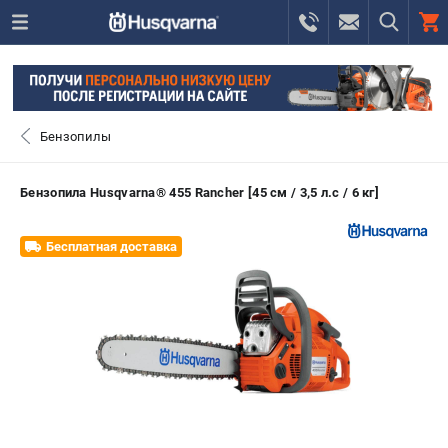
0 
₽
САНКТ-ПЕТЕРБУРГ
Бензопилы
+7 (812) 748-27-58
- ЗАКАЗ ИЗДЕЛИЙ
Бензопила Husqvarna® 455 Rancher [45 см / 3,5 л.с / 6 кг]
+7 (8112) 59-10-67
- ЗАКАЗ ЗАПЧАСТЕЙ
Бесплатная доставка
ЗАКАЗАТЬ ЗАПЧАСТЬ
ВХОД ИЛИ РЕГИСТРАЦИЯ
КАТАЛОГ
АКЦИИ