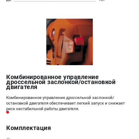
Информация размещённая на сайте не является публичной
офертой.
8 (812) 318-40-26
8 (800) 550-70-46
Режим работы колл-центра:
пн-пт - с 9:00 до 18:00
сб - с 10:00 до 16:00
вс - выходной
ЗАКАЗ ЗАПЧАСТЕЙ
+7 (8112) 59-10-67
zakaz@hustorg.ru
Комбинированное управление
дроссельной заслонкой/остановкой
двигателя
Комбинированное управление дроссельной заслонкой/
остановкой двигателя обеспечивает легкий запуск и снижает
риск нестабильной работы двигателя.
Комплектация