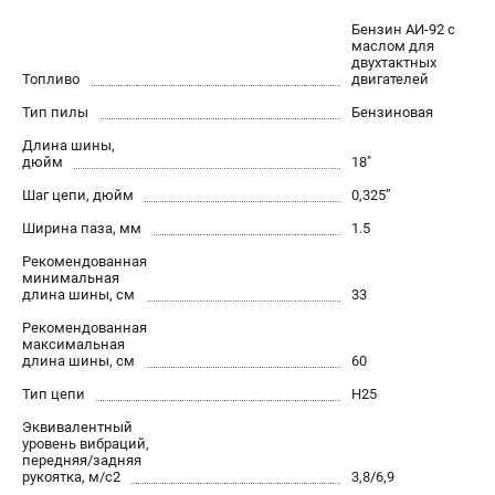
Новости
Бензин АИ-92 c
Юридическим лицам
маслом для
двухтактных
Контакты
Топливо
двигателей
Пользовательское соглашение
Тип пилы
Бензиновая
Способы оплаты
Длина шины,
дюйм
18"
САДОВАЯ ТЕХНИКА
Шаг цепи, дюйм
0,325’’
Бензопилы
Ширина паза, мм
1.5
Газонокосилки
Рекомендованная
Триммеры и кусторезы
минимальная
длина шины, см
33
Газонокосилки-роботы
Рекомендованная
Тракторы
максимальная
Райдеры
длина шины, см
60
Снегоуборщики
Тип цепи
Н25
Эквивалентный
уровень вибраций,
СТРОИТЕЛЬНАЯ ТЕХНИКА
передняя/задняя
рукоятка, м/с2
3,8/6,9
Ручные резчики