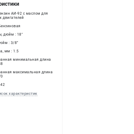
ристики
Бензин АИ-92 c маслом для
х двигателей
 Бензиновая
, дюйм : 18"
йм : 3/8’’
, мм : 1.5
ванная минимальная длина
38
ванная максимальная длина
70
H42
исок характеристик