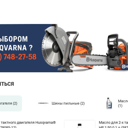
ИТЬСЯ
Масл
игателя
(2)
Шины пильные
(2)
(1)
 тактного двигателя Husqvarna®
Масло для 2-х т
878085-12)
HP 1:50 0.1 л (58