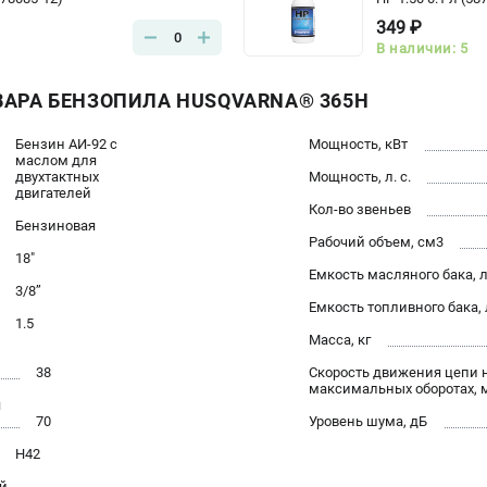
349 ₽
0
В наличии: 5
ВАРА БЕНЗОПИЛА HUSQVARNA® 365H
Бензин АИ-92 c
Мощность, кВт
маслом для
двухтактных
Мощность, л. с.
двигателей
Кол-во звеньев
Бензиновая
Рабочий объем, см3
18"
Емкость масляного бака, 
3/8’’
Емкость топливного бака, 
1.5
Масса, кг
38
Скорость движения цепи 
максимальных оборотах, 
я
70
Уровень шума, дБ
H42
й,