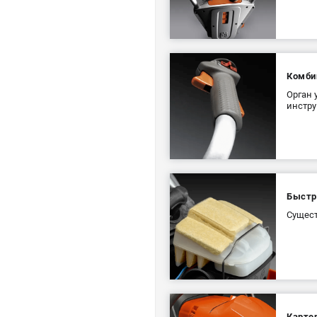
Комби
Орган 
инстру
Быстр
Сущест
Карте