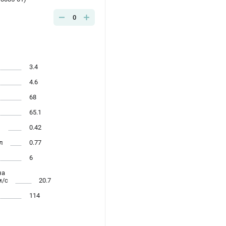
0
3.4
4.6
68
65.1
л
0.42
л
0.77
6
на
м/с
20.7
114