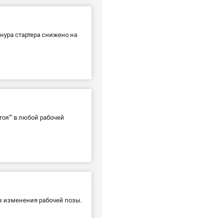
нура стартера снижено на
оя"" в любой рабочей
з изменения рабочей позы.