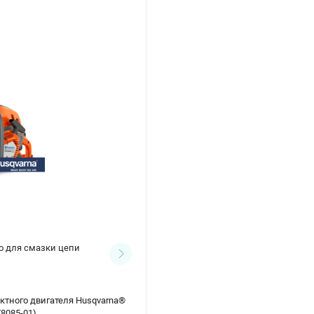
о для смазки цепи
Цепи для бензопил
(1)
актного двигателя Husqvarna®
78085-01)