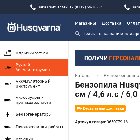
Заказ запчастей: +7 (8112) 59-10-67
Зака
Магазины
Доставка
Оплат
Опрыскиватели
Ручной
бензоинструмент
Каталог
Ручной бензоинс
Аккумуляторный
Бензопила Husq
инструмент
см / 4,6 л.с / 6,0
Аксессуары и
принадлежности
Бесплатная доставка
Бензогенераторы
Артикул товара:
9650779-18
Газонокосилки-роботы
Игрушки