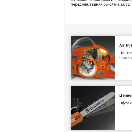
передняя/задняя рукоятка, м/с2
Air In
Центро
чистка
Цепно
Эффект