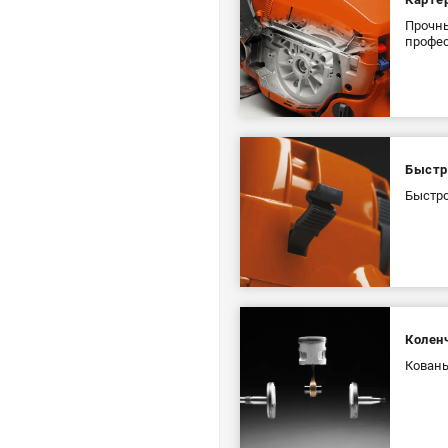
Прочны
профес
Быстр
Быстро
Коленч
Кованы