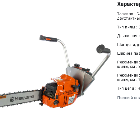
Характе
Топливо : 
двухтактны
Тип пилы :
Длина шины
Шаг цепи, дю
Ширина паза
Рекомендо
шины, см : 
Рекомендо
шины, см : 
Тип цепи : 
Полный сп