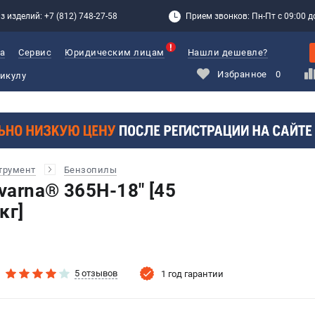
з изделий: +7 (812) 748-27-58
Прием звонков: Пн-Пт с 09:00 до
а
Сервис
Юридическим лицам
Нашли дешевле?
Избранное
0
трумент
Бензопилы
varna® 365H-18" [45
 кг]
5 отзывов
1 год гарантии