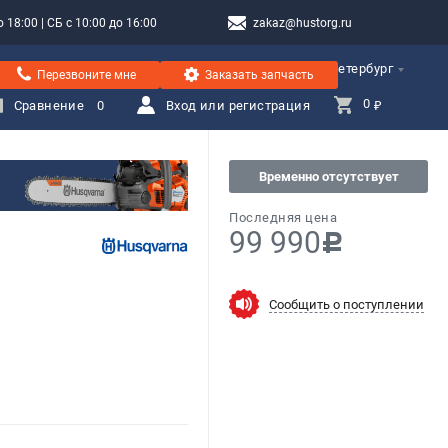
 18:00 | СБ с 10:00 до 16:00
zakaz@hustorg.ru
Санкт-Петербург
Перезвоните мне
Заказать запчасть
0 
Сравнение
0
Вход или регистрация
₽
Временно отсутствует
Последняя цена
99 990
c
Сообщить о поступлении