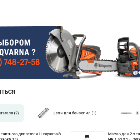
ИТЬСЯ
игателя
(2)
Цепи для бензопил
(1)
Ш
 тактного двигателя Husqvarna®
Масло для 2-х т
878085-12)
HP 1:50 0.1 л (58