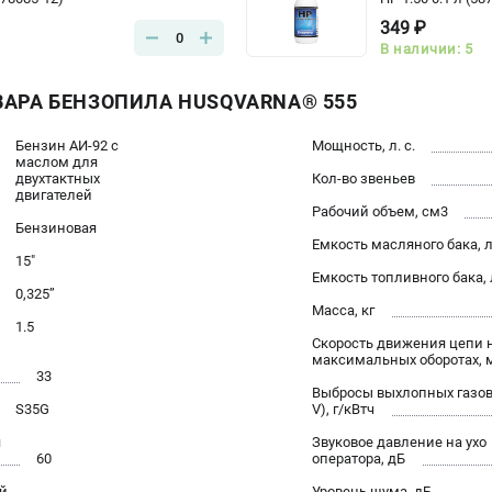
349 ₽
0
В наличии: 5
ВАРА БЕНЗОПИЛА HUSQVARNA® 555
Бензин АИ-92 c
Мощность, л. с.
маслом для
двухтактных
Кол-во звеньев
двигателей
Рабочий объем, см3
Бензиновая
Емкость масляного бака, 
15"
Емкость топливного бака, 
0,325’’
Масса, кг
1.5
Скорость движения цепи 
максимальных оборотах, 
33
Выбросы выхлопных газов
S35G
V), г/кВтч
я
Звуковое давление на ухо
60
оператора, дБ
й,
Уровень шума, дБ