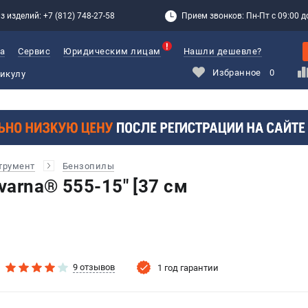
з изделий: +7 (812) 748-27-58
Прием звонков: Пн-Пт с 09:00 до
а
Сервис
Юридическим лицам
Нашли дешевле?
Избранное
0
трумент
Бензопилы
arna® 555-15" [37 см
9 отзывов
1 год гарантии