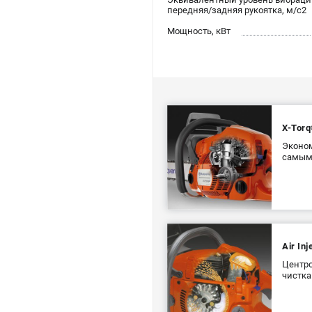
передняя/задняя рукоятка, м/с2
Мощность, кВт
X-Torq
Эконом
самым
Air In
Центро
чистка