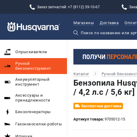
Заказ запчастей: +7 (8112) 59-10-67
Зака
Магазины
Доставка
Оплат
Опрыскиватели
Ручной
бензоинструмент
Каталог
Ручной бензоинс
Аккумуляторный
Бензопила Husqv
инструмент
/ 4,2 л.с / 5,6 кг]
Аксессуары и
принадлежности
Бесплатная доставка
Бензогенераторы
Артикул товара:
9705012-15
Газонокосилки-роботы
Игрушки