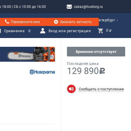
 18:00 | СБ с 10:00 до 16:00
zakaz@hustorg.ru
Санкт-Петербург
Перезвоните мне
Заказать запчасть
0 
Сравнение
0
Вход или регистрация
₽
Временно отсутствует
Последняя цена
129 890
c
Сообщить о поступлении