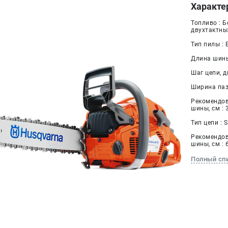
Характе
Топливо : 
двухтактны
Тип пилы :
Длина шины
Шаг цепи, дю
Ширина паза
Рекомендо
шины, см : 
Тип цепи : 
Рекомендо
шины, см : 
Полный сп