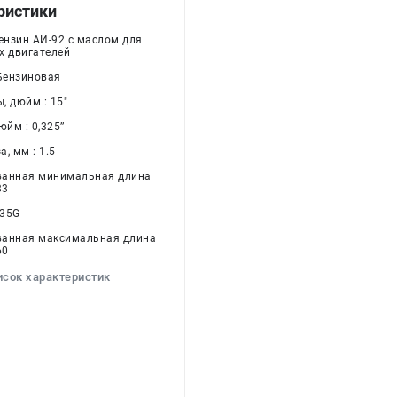
ристики
Бензин АИ-92 c маслом для
х двигателей
 Бензиновая
, дюйм : 15"
йм : 0,325’’
, мм : 1.5
ванная минимальная длина
33
S35G
ванная максимальная длина
60
исок характеристик