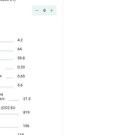
0
4.2
64
59.8
л
0.33
л
0.65
5.6
на
м/с
21.3
 (CO2 EU
819
106
118