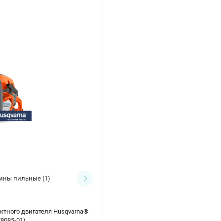
Масло для смазки цепи
ины пильные
(1)
(1)
актного двигателя Husqvarna®
78085-01)