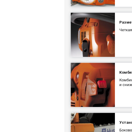
Разме
Четкая
Комби
Комбин
и сниж
Устан
Боково