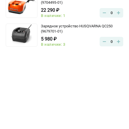
Информация размещённая на сайте не является публичной
(9704495-01)
офертой.
22 290 ₽
8 (812) 318-40-26
0
В наличии: 1
8 (800) 550-70-46
Режим работы колл-центра:
Зарядное устройство HUSQVARNA QC250
пн-пт - с 9:00 до 18:00
(9679701-01)
сб - с 10:00 до 16:00
5 980 ₽
вс - выходной
0
В наличии: 3
ЗАКАЗ ЗАПЧАСТЕЙ
+7 (8112) 59-10-67
zakaz@hustorg.ru