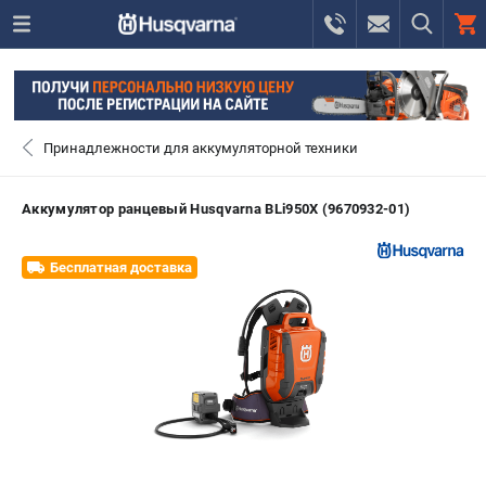
0 
₽
САНКТ-ПЕТЕРБУРГ
Принадлежности для аккумуляторной техники
+7 (812) 748-27-58
- ЗАКАЗ ИЗДЕЛИЙ
Аккумулятор ранцевый Husqvarna BLi950X (9670932-01)
+7 (8112) 59-10-67
- ЗАКАЗ ЗАПЧАСТЕЙ
Бесплатная доставка
ЗАКАЗАТЬ ЗАПЧАСТЬ
ВХОД ИЛИ РЕГИСТРАЦИЯ
КАТАЛОГ
АКЦИИ