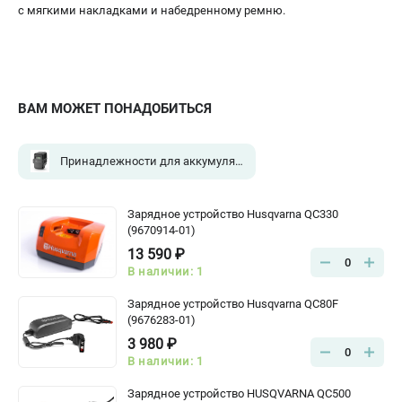
с мягкими накладками и набедренному ремню.
Алмазные диски
Бурильные установки
Бензогенераторы
Виброплиты
Промышленные пылесосы
ВАМ МОЖЕТ ПОНАДОБИТЬСЯ
Швонарезчики
Принадлежности для аккумуляторной техники
(4)
ПОЛЕЗНАЯ ИНФОРМАЦИЯ
Таблица ножей для газонокосилок Husqvarna
Зарядное устройство Husqvarna QC330
5 часто задаваемых вопросов при покупке бензопилы
(9670914-01)
Как подготовить топливную смесь?
13 590 ₽
0
Полезные статьи
В наличии: 1
Справочник по тримерным головкам и ножам
Зарядное устройство Husqvarna QC80F
Глоссарий терминов
(9676283-01)
3 980 ₽
0
В наличии: 1
ТЕЛЕФОН (САНКТ-ПЕТЕРБУРГ)
+7 (812) 748-27-58
Зарядное устройство HUSQVARNA QC500