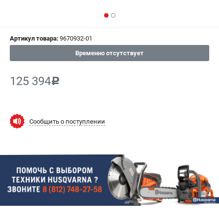
СРАВНЕНИЕ
(
0
)
ИЗБРАННОЕ
(
0
)
Артикул товара:
9670932-01
Временно отсутствует
МАГАЗИНЫ
125 394
c
СЕРВИС
ПОДДЕРЖКА
Сообщить о поступлении
Сервисный центр
Гарантия Husqvarna
Нашли дешевле?
Политика обработки персональных данных
ИНФОРМАЦИЯ
О компании
О бренде