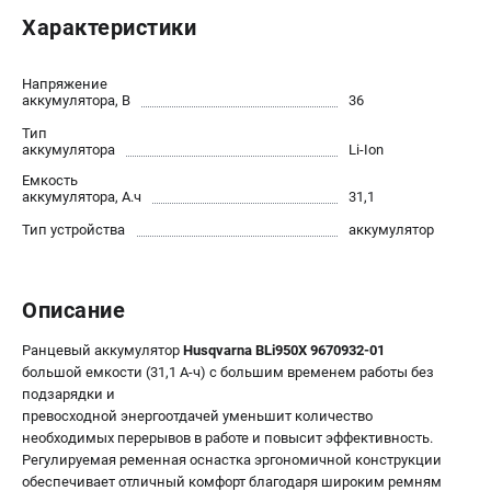
Новости
Характеристики
Юридическим лицам
Контакты
Напряжение
Пользовательское соглашение
аккумулятора, В
36
Способы оплаты
Тип
аккумулятора
Li-Ion
Емкость
САДОВАЯ ТЕХНИКА
аккумулятора, А.ч
31,1
Бензопилы
Тип устройства
аккумулятор
Газонокосилки
Триммеры и кусторезы
Газонокосилки-роботы
Описание
Тракторы
Ранцевый аккумулятор
Husqvarna BLi950X 9670932-01
Райдеры
большой емкости (31,1 А-ч) с большим временем работы без
Снегоуборщики
подзарядки и
превосходной энергоотдачей уменьшит количество
необходимых перерывов в работе и повысит эффективность.
СТРОИТЕЛЬНАЯ ТЕХНИКА
Регулируемая ременная оснастка эргономичной конструкции
Ручные резчики
обеспечивает отличный комфорт благодаря широким ремням