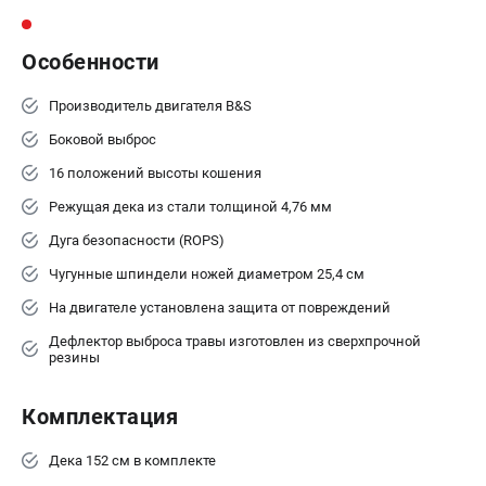
Информация размещённая на сайте не является публичной
офертой.
8 (812) 318-40-26
Особенности
8 (800) 550-70-46
Режим работы колл-центра:
Производитель двигателя B&S
пн-пт - с 9:00 до 18:00
сб - с 10:00 до 16:00
Боковой выброс
вс - выходной
16 положений высоты кошения
ЗАКАЗ ЗАПЧАСТЕЙ
+7 (8112) 59-10-67
Режущая дека из стали толщиной 4,76 мм
zakaz@hustorg.ru
Дуга безопасности (ROPS)
Чугунные шпиндели ножей диаметром 25,4 см
На двигателе установлена защита от повреждений
Дефлектор выброса травы изготовлен из сверхпрочной
резины
Комплектация
Дека 152 см в комплекте