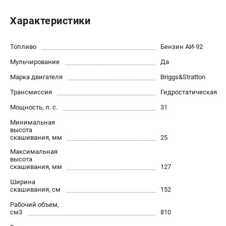
Новости
Характеристики
Юридическим лицам
Контакты
Пользовательское соглашение
Топливо
Бензин АИ-92
Способы оплаты
Мульчирование
Да
Марка двигателя
Briggs&Stratton
САДОВАЯ ТЕХНИКА
Трансмиссия
Гидростатическая
Бензопилы
Мощность, л. с.
31
Газонокосилки
Минимальная
Триммеры и кусторезы
высота
скашивания, мм
25
Газонокосилки-роботы
Максимальная
Тракторы
высота
Райдеры
скашивания, мм
127
Снегоуборщики
Ширина
скашивания, см
152
СТРОИТЕЛЬНАЯ ТЕХНИКА
Рабочий объем,
см3
810
Ручные резчики