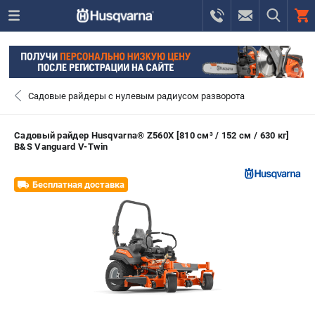
0 
₽
САНКТ-ПЕТЕРБУРГ
Садовые райдеры с нулевым радиусом разворота
+7 (812) 748-27-58
- ЗАКАЗ ИЗДЕЛИЙ
Садовый райдер Husqvarna® Z560X [810 см³ / 152 см / 630 кг]
B&S Vanguard V-Twin
+7 (8112) 59-10-67
- ЗАКАЗ ЗАПЧАСТЕЙ
Бесплатная доставка
ЗАКАЗАТЬ ЗАПЧАСТЬ
ВХОД ИЛИ РЕГИСТРАЦИЯ
КАТАЛОГ
АКЦИИ