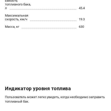
Емкость
Алмазные диски
топливного бака,
л
45.4
Бурильные установки
Максимальная
Бензогенераторы
скорость, км/ч
19.3
Виброплиты
Масса, кг
630
Промышленные пылесосы
Швонарезчики
ПОЛЕЗНАЯ ИНФОРМАЦИЯ
Таблица ножей для газонокосилок Husqvarna
5 часто задаваемых вопросов при покупке бензопилы
Как подготовить топливную смесь?
Полезные статьи
Справочник по тримерным головкам и ножам
Глоссарий терминов
Индикатор уровня топлива
Пользователь может легко увидеть, когда необходимо заправить
топливный бак.
ТЕЛЕФОН (САНКТ-ПЕТЕРБУРГ)
+7 (812) 748-27-58