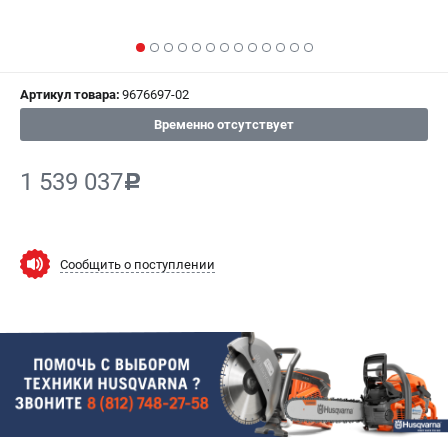
СРАВНЕНИЕ
(
0
)
ИЗБРАННОЕ
(
0
)
Артикул товара:
9676697-02
МАГАЗИНЫ
Временно отсутствует
СЕРВИС
1 539 037
c
ПОДДЕРЖКА
Сервисный центр
Сообщить о поступлении
Гарантия Husqvarna
Нашли дешевле?
Политика обработки персональных данных
ИНФОРМАЦИЯ
О компании
О бренде