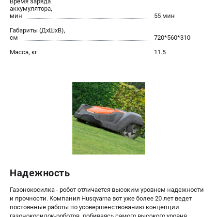
Время заряда
Алмазные диски
аккумулятора,
мин
55 мин
Бурильные установки
Габариты (ДхШхВ),
Бензогенераторы
см
720*560*310
Виброплиты
Масса, кг
11.5
Промышленные пылесосы
Швонарезчики
ПОЛЕЗНАЯ ИНФОРМАЦИЯ
Таблица ножей для газонокосилок Husqvarna
5 часто задаваемых вопросов при покупке бензопилы
Как подготовить топливную смесь?
Полезные статьи
Справочник по тримерным головкам и ножам
Глоссарий терминов
Надежность
Газонокосилка - робот отличается высоким уровнем надежности
и прочности. Компания Husqvarna вот уже более 20 лет ведет
ТЕЛЕФОН (ПОМОНА)
постоянные работы по усовершенствованию концепции
+7 (800) 550-70-46
газонокосилок-роботов, добиваясь самого высокого уровня