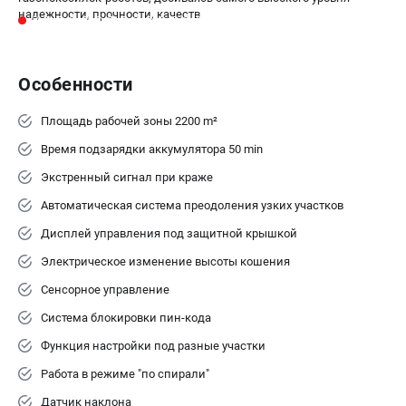
Информация размещённая на сайте не является публичной
надежности, прочности, качеств
офертой.
8 (812) 318-40-26
8 (800) 550-70-46
Режим работы колл-центра:
Особенности
пн-пт - с 9:00 до 18:00
сб - с 10:00 до 16:00
Площадь рабочей зоны 2200 m²
вс - выходной
ЗАКАЗ ЗАПЧАСТЕЙ
Время подзарядки аккумулятора 50 min
+7 (8112) 59-12-69
Экстренный сигнал при краже
zakaz@hustorg.ru
Автоматическая система преодоления узких участков
Дисплей управления под защитной крышкой
Электрическое изменение высоты кошения
Сенсорное управление
Система блокировки пин-кода
Функция настройки под разные участки
Работа в режиме "по спирали"
Датчик наклона