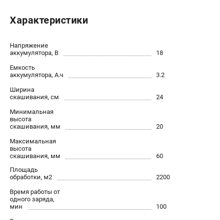
Новости
Характеристики
Юридическим лицам
Контакты
Пользовательское соглашение
Напряжение
аккумулятора, В
18
Способы оплаты
Емкость
аккумулятора, А.ч
3.2
САДОВАЯ ТЕХНИКА
Ширина
скашивания, см
24
Бензопилы
Газонокосилки
Минимальная
высота
Триммеры и кусторезы
скашивания, мм
20
Газонокосилки-роботы
Максимальная
Тракторы
высота
скашивания, мм
60
Райдеры
Площадь
Снегоуборщики
обработки, м2
2200
Время работы от
СТРОИТЕЛЬНАЯ ТЕХНИКА
одного заряда,
мин
100
Ручные резчики