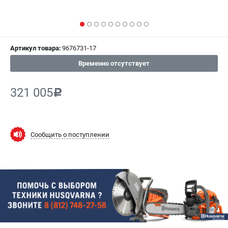
СРАВНЕНИЕ
(
0
)
ИЗБРАННОЕ
(
0
)
Артикул товара:
9676731-17
МАГАЗИНЫ
Временно отсутствует
СЕРВИС
321 005
c
ПОДДЕРЖКА
Сервисный центр
Сообщить о поступлении
Гарантия Husqvarna
Нашли дешевле?
Политика обработки персональных данных
ИНФОРМАЦИЯ
О компании
О бренде