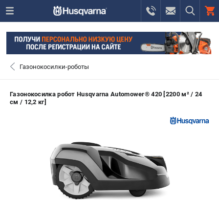
0 
₽
ПОМОНА
Газонокосилки-роботы
+7 (800) 550-70-46
- ЗАКАЗ ИЗДЕЛИЙ
Газонокосилка робот Husqvarna Automower® 420 [2200 м² / 24
см / 12,2 кг]
+7 (8112) 59-12-69
- ЗАКАЗ ЗАПЧАСТЕЙ
ЗАКАЗАТЬ ЗАПЧАСТЬ
ВХОД ИЛИ РЕГИСТРАЦИЯ
КАТАЛОГ
АКЦИИ