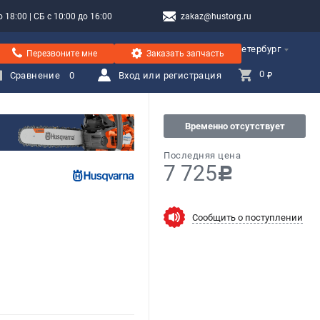
 18:00 | СБ с 10:00 до 16:00
zakaz@hustorg.ru
Санкт-Петербург
Перезвоните мне
Заказать запчасть
0 
Сравнение
0
Вход или регистрация
₽
Временно отсутствует
Последняя цена
7 725
c
Сообщить о поступлении