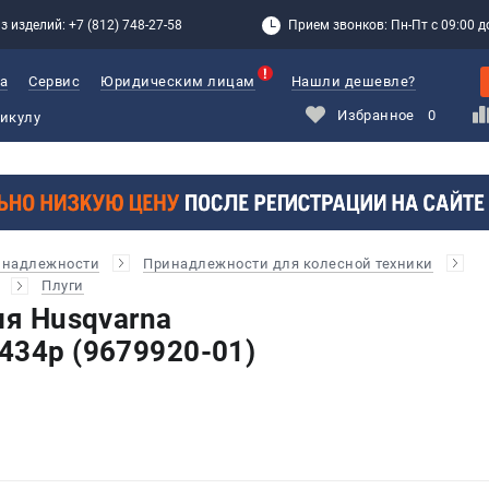
з изделий: +7 (812) 748-27-58
Прием звонков: Пн-Пт с 09:00 до
а
Сервис
Юридическим лицам
Нашли дешевле?
Избранное
0
инадлежности
Принадлежности для колесной техники
Плуги
ля Husqvarna
434p (9679920-01)