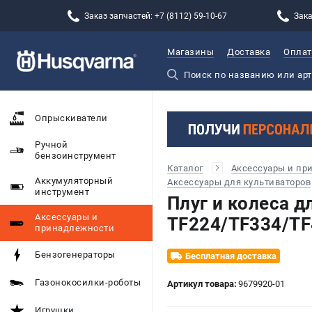
Заказ запчастей: +7 (8112) 59-10-67
Зака
Магазины
Доставка
Оплат
Опрыскиватели
Ручной
бензоинструмент
Каталог
Аксессуары и пр
Аккумуляторный
Аксессуары для культиваторов
инструмент
Плуг и колеса д
Аксессуары и
TF224/TF334/ТF
принадлежности
Бензогенераторы
Бесплатная доставка
Газонокосилки-роботы
Артикул товара:
9679920-01
Игрушки