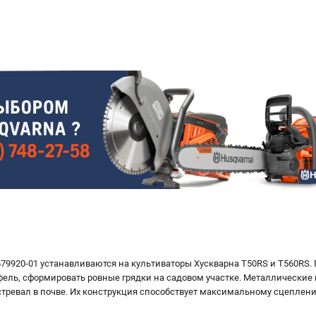
679920-01 устанавливаются на культиваторы Хускварна T50RS и T560RS.
офель, сформировать ровные грядки на садовом участке. Металлические 
астревал в почве. Их конструкция способствует максимальному сцепле