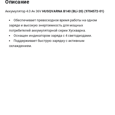
Описание
Алмазные диски
Бурильные установки
Аккумулятор 4.0 Ач 36V
HUSQVARNA B140 (BLi-20) (9704572-01)
Бензогенераторы
Обеспечивает превосходное время работы на одном
Виброплиты
заряде и высокую энергоемкость для мощных
Промышленные пылесосы
потребителей аккумуляторной серии Хускварна.
Швонарезчики
Оснащен индикатором заряда с 4 светодиодами.
Поддерживает быструю зарядку с активным
охлаждением.
ПОЛЕЗНАЯ ИНФОРМАЦИЯ
Таблица ножей для газонокосилок Husqvarna
5 часто задаваемых вопросов при покупке бензопилы
Как подготовить топливную смесь?
Полезные статьи
Справочник по тримерным головкам и ножам
Глоссарий терминов
ТЕЛЕФОН (САНКТ-ПЕТЕРБУРГ)
+7 (812) 748-27-58