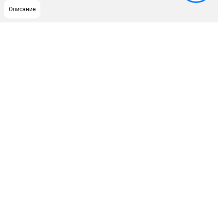
Описание
ПОДДЕРЖКА
Сервисный центр
Гарантия Husqvarna
Нашли дешевле?
Политика обработки персональных данных
ИНФОРМАЦИЯ
О компании
О бренде
Новости
Юридическим лицам
Контакты