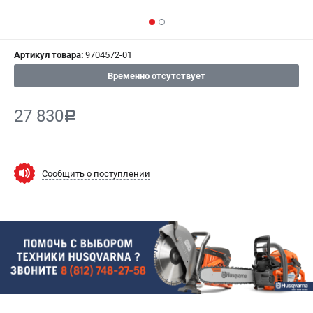
СРАВНЕНИЕ
(
0
)
ИЗБРАННОЕ
(
0
)
Артикул товара:
9704572-01
Временно отсутствует
МАГАЗИНЫ
27 830
c
СЕРВИС
ПОДДЕРЖКА
Сообщить о поступлении
Сервисный центр
Гарантия Husqvarna
Нашли дешевле?
Политика обработки персональных данных
ИНФОРМАЦИЯ
О компании
О бренде