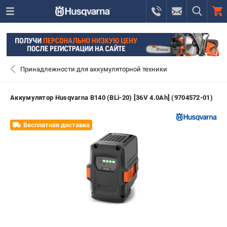
0 
₽
САНКТ-ПЕТЕРБУРГ
Принадлежности для аккумуляторной техники
+7 (812) 748-27-58
- ЗАКАЗ ИЗДЕЛИЙ
Аккумулятор Husqvarna B140 (BLi-20) [36V 4.0Ah] (9704572-01)
+7 (8112) 59-10-67
- ЗАКАЗ ЗАПЧАСТЕЙ
Бесплатная доставка
ЗАКАЗАТЬ ЗАПЧАСТЬ
ВХОД ИЛИ РЕГИСТРАЦИЯ
КАТАЛОГ
АКЦИИ