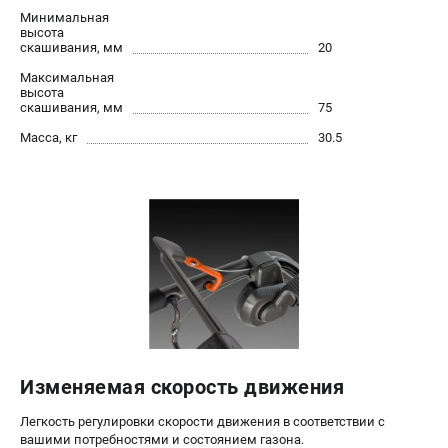
Алмазные диски
Минимальная
высота
Бурильные установки
скашивания, мм
20
Бензогенераторы
Максимальная
Виброплиты
высота
скашивания, мм
75
Промышленные пылесосы
Масса, кг
30.5
Швонарезчики
ПОЛЕЗНАЯ ИНФОРМАЦИЯ
Таблица ножей для газонокосилок Husqvarna
5 часто задаваемых вопросов при покупке бензопилы
Как подготовить топливную смесь?
Полезные статьи
Справочник по тримерным головкам и ножам
Глоссарий терминов
Изменяемая скорость движения
ТЕЛЕФОН (САНКТ-ПЕТЕРБУРГ)
Легкость регулировки скорости движения в соответствии с
+7 (812) 748-27-58
вашими потребностями и состоянием газона.