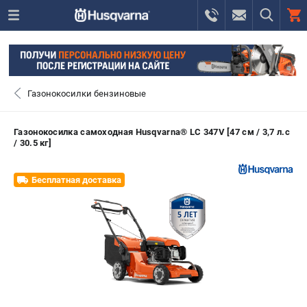
0 
₽
САНКТ-ПЕТЕРБУРГ
Газонокосилки бензиновые
+7 (812) 748-27-58
- ЗАКАЗ ИЗДЕЛИЙ
Газонокосилка самоходная Husqvarna® LC 347V [47 см / 3,7 л.с
/ 30.5 кг]
+7 (8112) 59-10-67
- ЗАКАЗ ЗАПЧАСТЕЙ
Бесплатная доставка
ЗАКАЗАТЬ ЗАПЧАСТЬ
ВХОД ИЛИ РЕГИСТРАЦИЯ
КАТАЛОГ
АКЦИИ