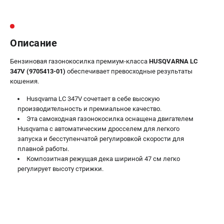
Информация размещённая на сайте не является публичной
офертой.
8 (812) 318-40-26
8 (800) 550-70-46
Режим работы колл-центра:
Описание
пн-пт - с 9:00 до 18:00
сб - с 10:00 до 16:00
Бензиновая газонокосилка премиум-класса
HUSQVARNA LC
вс - выходной
347V (9705413-01)
обеспечивает превосходные результаты
ЗАКАЗ ЗАПЧАСТЕЙ
кошения.
+7 (8112) 59-10-67
Husqvarna LC 347V сочетает в себе высокую
zakaz@hustorg.ru
производительность и премиальное качество.
Эта самоходная газонокосилка оснащена двигателем
Husqvarna с автоматическим дросселем для легкого
запуска и бесступенчатой регулировкой скорости для
плавной работы.
Композитная режущая дека шириной 47 см легко
регулирует высоту стрижки.