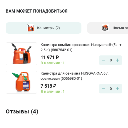
ВАМ МОЖЕТ ПОНАДОБИТЬСЯ
Канистры
(2)
Шлема з
Канистра комбинированная Husqvarna® (5 л +
2.5 л) (5807542-01)
11 971 ₽
0
В наличии: 1
Канистра для бензина HUSQVARNA 6 л,
оранжевая (5056980-01)
7 518 ₽
0
В наличии: 1
Отзывы (4)