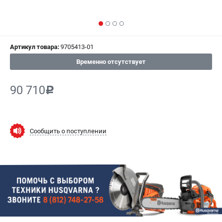
СРАВНЕНИЕ
(
0
)
ИЗБРАННОЕ
(
0
)
Артикул товара:
9705413-01
МАГАЗИНЫ
Временно отсутствует
СЕРВИС
90 710
c
ПОДДЕРЖКА
Сервисный центр
Сообщить о поступлении
Гарантия Husqvarna
Нашли дешевле?
Политика обработки персональных данных
ИНФОРМАЦИЯ
О компании
О бренде