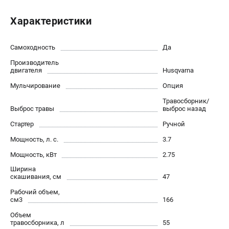
Новости
Характеристики
Юридическим лицам
Контакты
Пользовательское соглашение
Самоходность
Да
Способы оплаты
Производитель
двигателя
Husqvarna
Мульчирование
Опция
САДОВАЯ ТЕХНИКА
Травосборник/
Бензопилы
Выброс травы
выброс назад
Газонокосилки
Стартер
Ручной
Триммеры и кусторезы
Мощность, л. с.
3.7
Газонокосилки-роботы
Тракторы
Мощность, кВт
2.75
Райдеры
Ширина
скашивания, см
47
Снегоуборщики
Рабочий объем,
см3
166
СТРОИТЕЛЬНАЯ ТЕХНИКА
Объем
травосборника, л
55
Ручные резчики