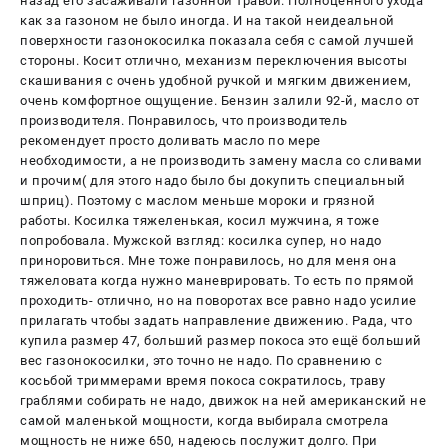
назад его засаживали газонной травой. Полноценного ухода
как за газоном не было иногда. И на такой неидеальной
поверхности газонокосилка показала себя с самой лучшей
стороны. Косит отлично, механизм переключения высоты
скашивания с очень удобной ручкой и мягким движением,
очень комфортное ощущение. Бензин залили 92-й, масло от
производителя. Понравилось, что производитель
рекомендует просто доливать масло по мере
необходимости, а не производить замену масла со сливами
и прочим( для этого надо было бы докупить специальный
шприц). Поэтому с маслом меньше мороки и грязной
работы. Косилка тяжеленькая, косил мужчина, я тоже
попробовала. Мужской взгляд: косилка супер, но надо
приноровиться. Мне тоже понравилось, но для меня она
тяжеловата когда нужно маневрировать. То есть по прямой
проходить- отлично, но на поворотах все равно надо усилие
прилагать чтобы задать направление движению. Рада, что
купила размер 47, больший размер покоса это ещё больший
вес газонокосилки, это точно не надо. По сравнению с
косьбой триммерами время покоса сократилось, траву
граблями собирать не надо, движок на ней американский не
самой маленькой мощности, когда выбирала смотрела
мощность не ниже 650, надеюсь послужит долго. При