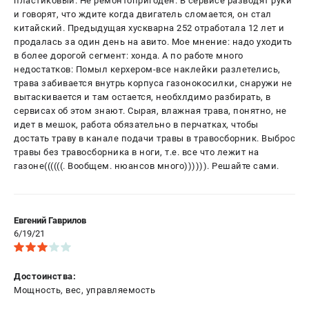
пластиковый. Не ремонтопригоден. В сервисе разводят руки
и говорят, что ждите когда двигатель сломается, он стал
китайский. Предыдущая хускварна 252 отработала 12 лет и
продалась за один день на авито. Мое мнение: надо уходить
в более дорогой сегмент: хонда. А по работе много
недостатков: Помыл керхером-все наклейки разлетелись,
трава забивается внутрь корпуса газонокосилки, снаружи не
вытаскивается и там остается, необхлдимо разбирать, в
сервисах об этом знают. Сырая, влажная трава, понятно, не
идет в мешок, работа обязательно в перчатках, чтобы
достать траву в канале подачи травы в травосборник. Выброс
травы без травосборника в ноги, т.е. все что лежит на
газоне((((((. Вообщем. нюансов много)))))). Решайте сами.
Евгений Гаврилов
6/19/21
Достоинства:
Мощность, вес, управляемость