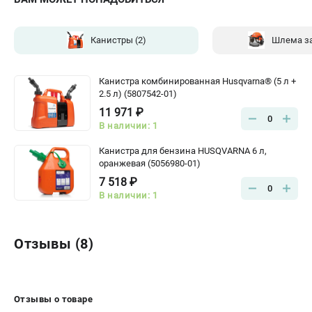
Канистры
(2)
Шлема з
Канистра комбинированная Husqvarna® (5 л +
2.5 л) (5807542-01)
11 971 ₽
0
В наличии: 1
Канистра для бензина HUSQVARNA 6 л,
оранжевая (5056980-01)
7 518 ₽
0
В наличии: 1
Отзывы (8)
Отзывы о товаре