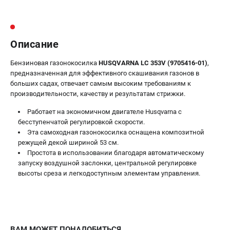
Информация размещённая на сайте не является публичной
офертой.
8 (812) 318-40-26
8 (800) 550-70-46
Режим работы колл-центра:
Описание
пн-пт - с 9:00 до 18:00
сб - с 10:00 до 16:00
Бензиновая газонокосилка
HUSQVARNA LC 353V (9705416-01)
,
вс - выходной
предназначенная для эффективного скашивания газонов в
ЗАКАЗ ЗАПЧАСТЕЙ
больших садах, отвечает самым высоким требованиям к
+7 (8112) 59-10-67
производительности, качеству и результатам стрижки.
zakaz@hustorg.ru
Работает на экономичном двигателе Husqvarna с
бесступенчатой регулировкой скорости.
Эта самоходная газонокосилка оснащена композитной
режущей декой шириной 53 см.
Простота в использовании благодаря автоматическому
запуску воздушной заслонки, центральной регулировке
высоты среза и легкодоступным элементам управления.
ВАМ МОЖЕТ ПОНАДОБИТЬСЯ