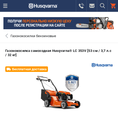
0 
₽
САНКТ-ПЕТЕРБУРГ
Газонокосилки бензиновые
+7 (812) 748-27-58
- ЗАКАЗ ИЗДЕЛИЙ
Газонокосилка самоходная Husqvarna® LC 353V [53 см / 3,7 л.с
/ 32 кг]
+7 (8112) 59-10-67
- ЗАКАЗ ЗАПЧАСТЕЙ
Бесплатная доставка
ЗАКАЗАТЬ ЗАПЧАСТЬ
ВХОД ИЛИ РЕГИСТРАЦИЯ
КАТАЛОГ
АКЦИИ