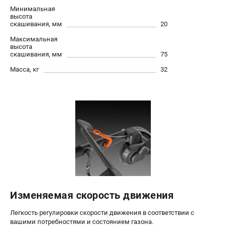
Алмазные диски
Минимальная
высота
Бурильные установки
скашивания, мм
20
Бензогенераторы
Максимальная
Виброплиты
высота
скашивания, мм
75
Промышленные пылесосы
Масса, кг
32
Швонарезчики
ПОЛЕЗНАЯ ИНФОРМАЦИЯ
Таблица ножей для газонокосилок Husqvarna
5 часто задаваемых вопросов при покупке бензопилы
Как подготовить топливную смесь?
Полезные статьи
Справочник по тримерным головкам и ножам
Глоссарий терминов
Изменяемая скорость движения
ТЕЛЕФОН (САНКТ-ПЕТЕРБУРГ)
Легкость регулировки скорости движения в соответствии с
+7 (812) 748-27-58
вашими потребностями и состоянием газона.