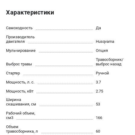
Новости
Характеристики
Юридическим лицам
Контакты
Пользовательское соглашение
Самоходность
Да
Способы оплаты
Производитель
двигателя
Husqvarna
Мульчирование
Опция
САДОВАЯ ТЕХНИКА
Травосборник/
Бензопилы
Выброс травы
выброс назад
Газонокосилки
Стартер
Ручной
Триммеры и кусторезы
Мощность, л. с.
3.7
Газонокосилки-роботы
Тракторы
Мощность, кВт
2.75
Райдеры
Ширина
скашивания, см
53
Снегоуборщики
Рабочий объем,
см3
166
СТРОИТЕЛЬНАЯ ТЕХНИКА
Объем
травосборника, л
60
Ручные резчики